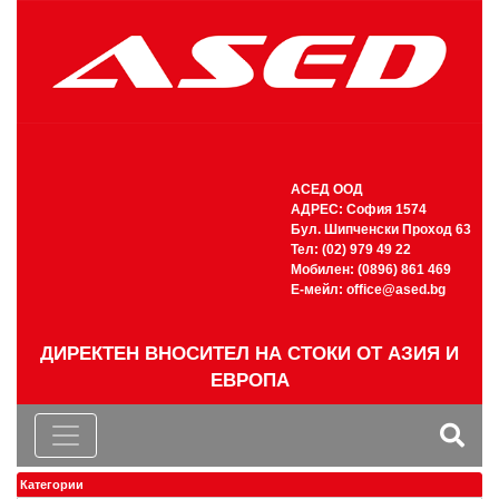
АСЕД ООД
АДРЕС: София 1574
Бул. Шипченски Проход 63
Тел: (02) 979 49 22
Мобилен: (0896) 861 469
Е-мейл:
office@ased.bg
ДИРЕКТЕН ВНОСИТЕЛ НА СТОКИ ОТ АЗИЯ И
ЕВРОПА
Категории