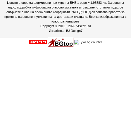
Цените в евро са формирани при курс на БНБ 1 евро = 1.95583 лв. За цени на
едро, подробна информация относно доставка и плащане, отстъпки и др., се
свържете с нас на посочените координати. "АСЕД" ООД си запазва правото за
промяна на цените и условията на доставка и плащане. Всички изображения са с
илюстративна цел.
Copyright © 2013 - 2026
"Ased" Ltd
Изработка:
BJ Design7