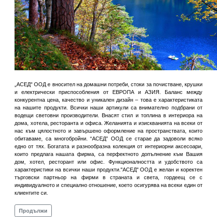
„АСЕД" ООД е вносител на домашни потреби, стоки за почистване, крушки
и електрически приспособления от ЕВРОПА и АЗИЯ. Баланс между
конкурентна цена, качество и уникален дизайн – това е характеристиката
на нашите продукти. Всички наши артикули са внимателно подбрани от
водещи световни производители. Внасят стил и топлина в интериора на
дома, хотела, ресторанта и офиса. Желанията и изискванията на всеки от
нас към цялостното и завършено оформление на пространствата, които
обитаваме, са многобройни. “АСЕД” ООД се старае да задоволи всяко
едно от тях. Богатата и разнообразна колекция от интериорни аксесоари,
които предлага нашата фирма, са перфектното допълнение към Вашия
дом, хотел, ресторант или офис. Функционалността и удобството са
характеристики на всички наши продукти."АСЕД" ООД е желан и коректен
търговски партньор на фирми в страната и света, гордеещ се с
индивидуалното и специално отношение, което осигурява на всеки един от
клиентите си.
Продължи