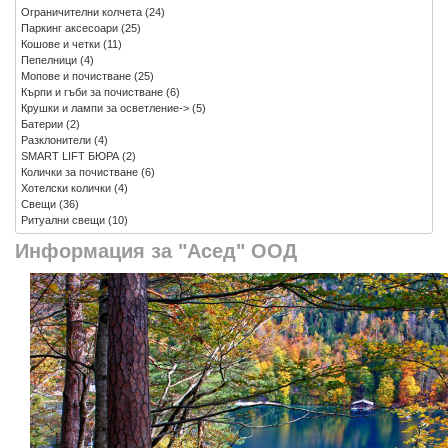
Ограничителни колчета
(24)
Паркинг аксесоари
(25)
Кошове и четки
(11)
Пепелници
(4)
Мопове и почистване
(25)
Кърпи и гъби за почистване
(6)
Крушки и лампи за осветление->
(5)
Батерии
(2)
Разклонители
(4)
SMART LIFT БЮРА
(2)
Колички за почистване
(6)
Хотелски колички
(4)
Свещи
(36)
Ритуални свещи
(10)
Информация за "Асед" ООД