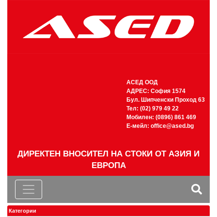
АСЕД ООД
АДРЕС: София 1574
Бул. Шипченски Проход 63
Тел: (02) 979 49 22
Мобилен: (0896) 861 469
Е-мейл:
office@ased.bg
ДИРЕКТЕН ВНОСИТЕЛ НА СТОКИ ОТ АЗИЯ И
ЕВРОПА
Категории