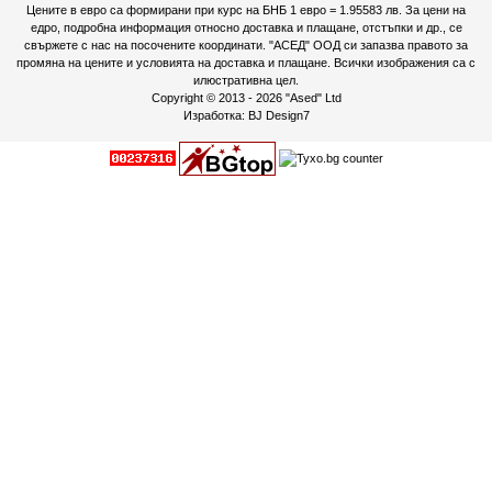
Цените в евро са формирани при курс на БНБ 1 евро = 1.95583 лв. За цени на
едро, подробна информация относно доставка и плащане, отстъпки и др., се
свържете с нас на посочените координати. "АСЕД" ООД си запазва правото за
промяна на цените и условията на доставка и плащане. Всички изображения са с
илюстративна цел.
Copyright © 2013 - 2026
"Ased" Ltd
Изработка:
BJ Design7