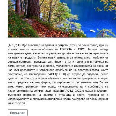
„АСЕД" ООД е вносител на домашни потреби, стоки за почистване, крушки
и електрически приспособления от ЕВРОПА и АЗИЯ. Баланс между
конкурентна цена, качество и уникален дизайн – това е характеристиката
на нашите продукти. Всички наши артикули са внимателно подбрани от
водещи световни производители. Внасят стил и топлина в интериора на
дома, хотела, ресторанта и офиса. Желанията и изискванията на всеки от
нас към цялостното и завършено оформление на пространствата, които
обитаваме, са многобройни. “АСЕД” ООД се старае да задоволи всяко
едно от тях. Богатата и разнообразна колекция от интериорни аксесоари,
които предлага нашата фирма, са перфектното допълнение към Вашия
дом, хотел, ресторант или офис. Функционалността и удобството са
характеристики на всички наши продукти."АСЕД" ООД е желан и коректен
търговски партньор на фирми в страната и света, гордеещ се с
индивидуалното и специално отношение, което осигурява на всеки един от
клиентите си.
Продължи