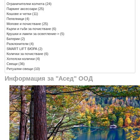
Ограничителни колчета
(24)
Паркинг аксесоари
(25)
Кошове и четки
(11)
Пепелници
(4)
Мопове и почистване
(25)
Кърпи и гъби за почистване
(6)
Крушки и лампи за осветление->
(5)
Батерии
(2)
Разклонители
(4)
SMART LIFT БЮРА
(2)
Колички за почистване
(6)
Хотелски колички
(4)
Свещи
(36)
Ритуални свещи
(10)
Информация за "Асед" ООД