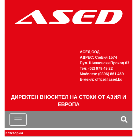
АСЕД ООД
АДРЕС: София 1574
Бул. Шипченски Проход 63
Тел: (02) 979 49 22
Мобилен: (0896) 861 469
Е-мейл:
office@ased.bg
ДИРЕКТЕН ВНОСИТЕЛ НА СТОКИ ОТ АЗИЯ И
ЕВРОПА
Категории