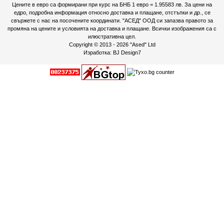
Цените в евро са формирани при курс на БНБ 1 евро = 1.95583 лв. За цени на
едро, подробна информация относно доставка и плащане, отстъпки и др., се
свържете с нас на посочените координати. "АСЕД" ООД си запазва правото за
промяна на цените и условията на доставка и плащане. Всички изображения са с
илюстративна цел.
Copyright © 2013 - 2026
"Ased" Ltd
Изработка:
BJ Design7