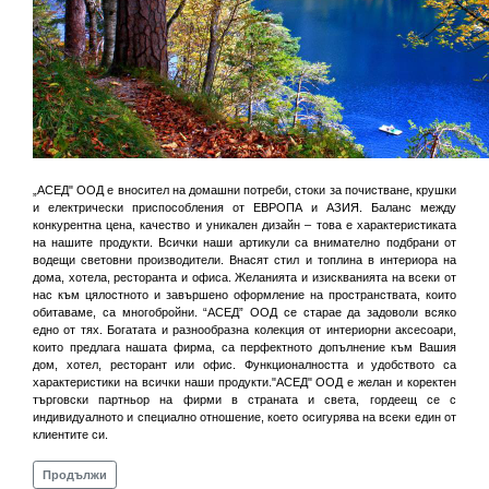
„АСЕД" ООД е вносител на домашни потреби, стоки за почистване, крушки
и електрически приспособления от ЕВРОПА и АЗИЯ. Баланс между
конкурентна цена, качество и уникален дизайн – това е характеристиката
на нашите продукти. Всички наши артикули са внимателно подбрани от
водещи световни производители. Внасят стил и топлина в интериора на
дома, хотела, ресторанта и офиса. Желанията и изискванията на всеки от
нас към цялостното и завършено оформление на пространствата, които
обитаваме, са многобройни. “АСЕД” ООД се старае да задоволи всяко
едно от тях. Богатата и разнообразна колекция от интериорни аксесоари,
които предлага нашата фирма, са перфектното допълнение към Вашия
дом, хотел, ресторант или офис. Функционалността и удобството са
характеристики на всички наши продукти."АСЕД" ООД е желан и коректен
търговски партньор на фирми в страната и света, гордеещ се с
индивидуалното и специално отношение, което осигурява на всеки един от
клиентите си.
Продължи