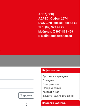
АСЕД ООД
АДРЕС: София 1574
Бул. Шипченски Проход 63
Тел: (02) 979 49 22
Мобилен: (0896) 861 469
Е-мейл:
office@ased.bg
А
Информация
Доставка и връщане
Плащане
Поверителност
Общи условия
Контакт с нас
Търсене
Защита на личните данни
Пазарска количка