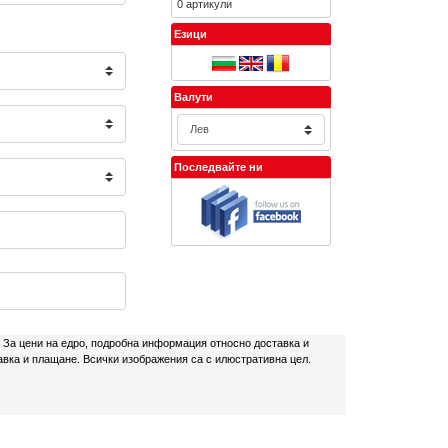
0 артикули
Езици
Валути
Последвайте ни
. За цени на едро, подробна информация относно доставка и
авка и плащане. Всички изображения са с илюстративна цел.