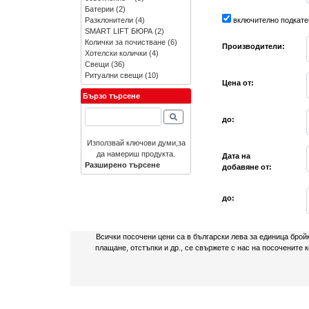
Батерии
(2)
Разклонители
(4)
включително подкате
SMART LIFT БЮРА
(2)
Колички за почистване
(6)
Производители:
Хотелски колички
(4)
Свещи
(36)
Ритуални свещи
(10)
Цена от:
Бързо търсене
до:
Използвай ключови думи,за
да намериш продукта.
Дата на
Разширено търсене
добавяне от:
до:
Всички посочени цени са в български лева за единица брой
плащане, отстъпки и др., се свържете с нас на посочените