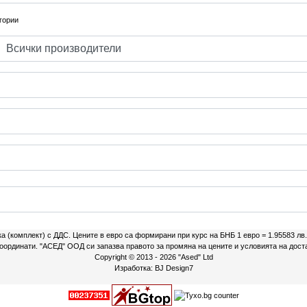
гории
ка (комплект) с ДДС. Цените в евро са формирани при курс на БНБ 1 евро = 1.95583 лв
 координати. "АСЕД" ООД си запазва правото за промяна на цените и условията на дост
Copyright © 2013 - 2026
"Ased" Ltd
Изработка:
BJ Design7