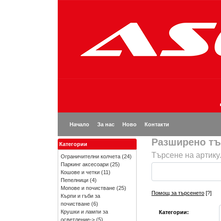
Начало
За нас
Ново
Контакти
Разширено тъ
Категории
Търсене на артику
Ограничителни колчета
(24)
Паркинг аксесоари
(25)
Кошове и четки
(11)
Пепелници
(4)
Мопове и почистване
(25)
Помощ за търсенето
[?]
Кърпи и гъби за
почистване
(6)
Крушки и лампи за
Категории:
осветление->
(5)