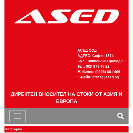
АСЕД ООД
АДРЕС: София 1574
Бул. Шипченски Проход 63
Тел: (02) 979 49 22
Мобилен: (0896) 861 469
Е-мейл:
office@ased.bg
ДИРЕКТЕН ВНОСИТЕЛ НА СТОКИ ОТ АЗИЯ И
ЕВРОПА
Категории