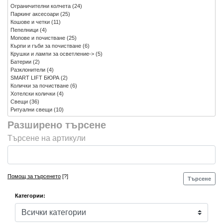
Ограничителни колчета
(24)
Паркинг аксесоари
(25)
Кошове и четки
(11)
Пепелници
(4)
Мопове и почистване
(25)
Кърпи и гъби за почистване
(6)
Крушки и лампи за осветление->
(5)
Батерии
(2)
Разклонители
(4)
SMART LIFT БЮРА
(2)
Колички за почистване
(6)
Хотелски колички
(4)
Свещи
(36)
Ритуални свещи
(10)
Разширено търсене
Търсене на артикули
Помощ за търсенето
[?]
Търсене
Категории: