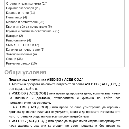
Ограничителни колчета
(24)
Паркинг аксесоари
(25)
Кошове и четки
(11)
Пепелници
(4)
Мопове и почистване
(25)
Кърпи и гъби за почистване
(6)
Крушки и лампи за осветление->
(5)
Батерии
(2)
Разклонители
(4)
SMART LIFT БЮРА
(2)
Колички за почистване
(6)
Хотелски колички
(4)
Свещи
(36)
Ритуални свещи
(10)
Общи условия
Права и задължения на ASED.BG ( АСЕД ООД )
1. Mагазинa предлага на своите потребители сайта ASED.BG ( АСЕД ООД )
във вида, в който e.
2. ASED.BG ( АСЕД ООД ) има право да променя цени, количества, начин
на плащане и доставка, технологията и дизайна на сайта без
предварително известяване.
3. ASED.BG ( АСЕД ООД ) има право по свое усмотрение да ограничи
достъпа до всички или част от услугите, както и да прекрати използването
им от страна на отделни или всички свои потребители.
4. ASED.BG ( АСЕД ООД ) има право да закрие и/или изтрие информацията
на/за дадена стока или категория, по своя преценка и без право на