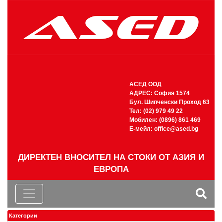
АСЕД ООД
АДРЕС: София 1574
Бул. Шипченски Проход 63
Тел: (02) 979 49 22
Мобилен: (0896) 861 469
Е-мейл:
office@ased.bg
ДИРЕКТЕН ВНОСИТЕЛ НА СТОКИ ОТ АЗИЯ И
ЕВРОПА
Категории