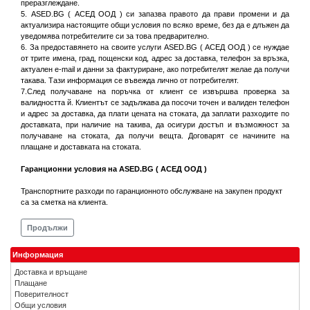
преразглеждане.
5. ASED.BG ( АСЕД ООД ) си запазва правото да прави промени и да
актуализира настоящите общи условия по всяко време, без да е длъжен да
уведомява потребителите си за това предварително.
6. За предоставянето на своите услуги ASED.BG ( АСЕД ООД ) се нуждае
от трите имена, град, пощенски код, адрес за доставка, телефон за връзка,
актуален e-mail и данни за фактуриране, ако потребителят желае да получи
такава. Тази информация се въвежда лично от потребителят.
7.След получаване на поръчка от клиент се извършва проверка за
валидността й. Клиентът се задължава да посочи точен и валиден телефон
и адрес за доставка, да плати цената на стоката, да заплати разходите по
доставката, при наличие на такива, да осигури достъп и възможност за
получаване на стоката, да получи вещта. Договарят се начините на
плащане и доставката на стоката.
Гаранционни условия на ASED.BG ( АСЕД ООД )
Транспортните разходи по гаранционното обслужване на закупен продукт
са за сметка на клиента.
Продължи
Информация
Доставка и връщане
Плащане
Поверителност
Общи условия