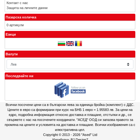
Контакт с нас
Защита на личните данни
Пазарска количка
0 артикули
Езици
Валути
Последвайте ни
Всички посочени цени са в български лева за единица бройка (комплект) с ДДС.
Цените в евро са формирани при курс на БНБ 1 евро = 1.95583 лв. За цени на
едро, подробна информация относно доставка и плащане, отстъпки и др., се
свържете с нас на посочените координати. "АСЕД" ООД си запазва правото за
промяна на цените и условията на доставка и плащане. Всички изображения са с
илюстративна цел.
Copyright © 2013 - 2026
"Ased" Ltd
Изработка:
BJ Design7