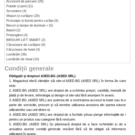
Accesorii de parcare
(25)
Pubele și perii
(11)
Scrumiere
(4)
Mopuri și curățare
(25)
Prosoape și bureți pentru curăța
(6)
Becuri și lampe de iluminat->
(5)
Baterii
(2)
Prelungitori
(4)
BIROURI LIFT SMART
(2)
Cărucioare de curățare
(6)
Cărucioare de hotel
(4)
Lumânări
(36)
Lumânări de ritual
(10)
Condiții generale
Obligații și drepturi ASED.BG (ASED SRL)
1. Magazinul oferă clienților săi site-ul ASED.BG (ASED SRL) în forma ăn care
este.
2. ASED.BG (ASED SRL) are dreptul de a schimba prețuri, cantități, metodă de
plată și de livrare, tehnologia și design-ul site-ului fără anunțare în avans.
3. ASED.BG (ASED SRL) are puterea de a restricționa accesul la toate sau la o
parte din serviciile, precum și să termine utilizarea acestora din partea tuturor
utilizatorilor sau unii dintre ei.
4. ASED.BG (ASED SRL) are dreptul de a închide și/sau șterge informațiile de /
pentru un produs sau categorie fără revizuire.
5. ASED.BG (ASED SRL) își păstrează dreptul de a face schimbări și de a
actualiza aceste condiții generale oricând fără să fie obligat să informeze
utilizatorii în avans.