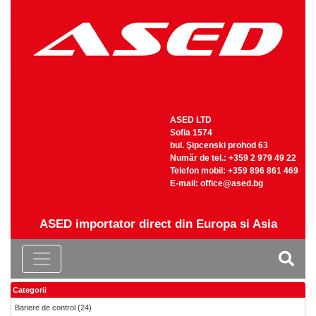
ASED LTD
Sofia 1574
bul. Şipcenski prohod 63
Număr de tel.: +359 2 979 49 22
Telefon mobil: +359 896 861 469
Е-mail:
office@ased.bg
ASED importator direct din Europa si Asia
Categorii
Bariere de control
(24)