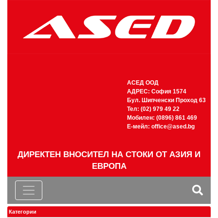
АСЕД ООД
АДРЕС: София 1574
Бул. Шипченски Проход 63
Тел: (02) 979 49 22
Мобилен: (0896) 861 469
Е-мейл:
office@ased.bg
ДИРЕКТЕН ВНОСИТЕЛ НА СТОКИ ОТ АЗИЯ И
ЕВРОПА
Категории