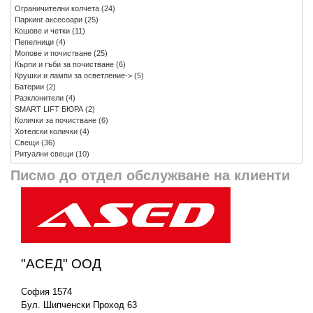
Ограничителни колчета
(24)
Паркинг аксесоари
(25)
Кошове и четки
(11)
Пепелници
(4)
Мопове и почистване
(25)
Кърпи и гъби за почистване
(6)
Крушки и лампи за осветление->
(5)
Батерии
(2)
Разклонители
(4)
SMART LIFT БЮРА
(2)
Колички за почистване
(6)
Хотелски колички
(4)
Свещи
(36)
Ритуални свещи
(10)
Писмо до отдел обслужване на клиенти
"АСЕД" ООД
София 1574
Бул. Шипченски Проход 63