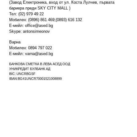
(Завод Електроника, вход от ул. Коста Лулчев, първата
бариера преди SKY CITY MALL )
Тел: (02) 979 49 22
Мобилен: (0896) 861 469;(0893) 616 132
Е-мейл:
office@ased.bg
Skype: antonsimeonov
Варна
Мобилен: 0894 797 022
Е-мейл:
varna@ased.bg
БАНКОВА СМЕТКА В ЛЕВА АСЕД ООД
УНИКРЕДИТ БУЛБАНК АД
BIC: UNCRBGSF
IBAN:BG41UNCR70001521008899