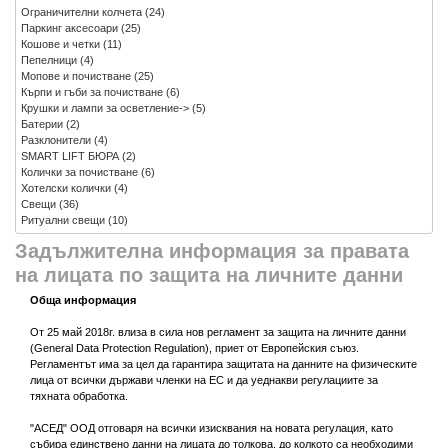
Ограничителни колчета
(24)
Паркинг аксесоари
(25)
Кошове и четки
(11)
Пепелници
(4)
Мопове и почистване
(25)
Кърпи и гъби за почистване
(6)
Крушки и лампи за осветление->
(5)
Батерии
(2)
Разклонители
(4)
SMART LIFT БЮРА
(2)
Колички за почистване
(6)
Хотелски колички
(4)
Свещи
(36)
Ритуални свещи
(10)
Задължителна информация за правата
на лицата по защита на личните данни
Обща информация
От 25 май 2018г. влиза в сила нов регламент за защита на личните данни
(General Data Protection Regulation), приет от Европейския съюз.
Регламентът има за цел да гарантира защитата на данните на физическите
лица от всички държави членки на ЕС и да уеднакви регулациите за
тяхната обработка.
"АСЕД" ООД отговаря на всички изисквания на новата регулация, като
събира единствено данни на лицата до толкова, до колкото са необходими