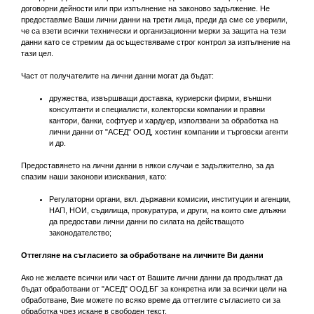
договорни дейности или при изпълнение на законово задължение. Не
предоставяме Ваши лични данни на трети лица, преди да сме се уверили,
че са взети всички технически и организационни мерки за защита на тези
данни като се стремим да осъществяваме строг контрол за изпълнение на
тази цел.
Част от получателите на лични данни могат да бъдат:
дружества, извършващи доставка, куриерски фирми, външни
консултанти и специалисти, колекторски компании и правни
кантори, банки, софтуер и хардуер, използвани за обработка на
лични данни от "АСЕД" ООД, хостинг компании и търговски агенти
и др.
Предоставянето на лични данни в някои случаи е задължително, за да
спазим наши законови изисквания, като:
Регулаторни органи, вкл. държавни комисии, институции и агенции,
НАП, НОИ, съдилища, прокуратура, и други, на които сме длъжни
да предостави лични данни по силата на действащото
законодателство;
Оттегляне на съгласието за обработване на личните Ви данни
Ако не желаете всички или част от Вашите лични данни да продължат да
бъдат обработвани от "АСЕД" ООД.БГ за конкретна или за всички цели на
обработване, Вие можете по всяко време да оттеглите съгласието си за
обработка чрез искане в свободен текст.