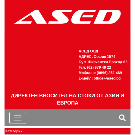
АСЕД ООД
АДРЕС: София 1574
Бул. Шипченски Проход 63
Тел: (02) 979 49 22
Мобилен: (0896) 861 469
Е-мейл:
office@ased.bg
ДИРЕКТЕН ВНОСИТЕЛ НА СТОКИ ОТ АЗИЯ И
ЕВРОПА
Категории