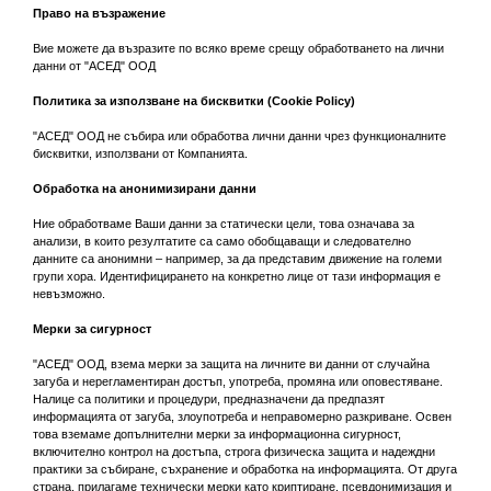
Право на възражение
Вие можете да възразите по всяко време срещу обработването на лични
данни от "АСЕД" ООД
Политика за използване на бисквитки (Cookie Policy)
"АСЕД" ООД не събира или обработва лични данни чрез функционалните
бисквитки, използвани от Компанията.
Обработка на анонимизирани данни
Ние обработваме Ваши данни за статически цели, това означава за
анализи, в които резултатите са само обобщаващи и следователно
данните са анонимни – например, за да представим движение на големи
групи хора. Идентифицирането на конкретно лице от тази информация е
невъзможно.
Мерки за сигурност
"АСЕД" ООД, взема мерки за защита на личните ви данни от случайна
загуба и нерегламентиран достъп, употреба, промяна или оповестяване.
Налице са политики и процедури, предназначени да предпазят
информацията от загуба, злоупотреба и неправомерно разкриване. Освен
това вземаме допълнителни мерки за информационна сигурност,
включително контрол на достъпа, строга физическа защита и надеждни
практики за събиране, съхранение и обработка на информацията. От друга
страна, прилагаме технически мерки като криптиране, псевдонимизация и