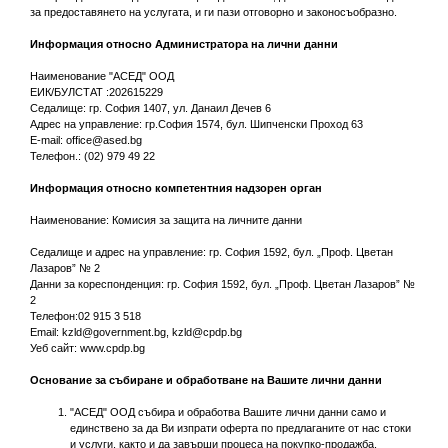
за предоставянето на услугата, и ги пази отговорно и законосъобразно.
Информация относно Администратора на лични данни
Наименование "АСЕД" ООД
ЕИК/БУЛСТАТ :202615229
Седалище: гр. София 1407, ул. Данаил Дечев 6
Адрес на управление: гр.София 1574, бул. Шипченски Проход 63
E-mail:
office@ased.bg
Телефон.: (02) 979 49 22
Информация относно компетентния надзорен орган
Наименование: Комисия за защита на личните данни
Седалище и адрес на управление: гр. София 1592, бул. „Проф. Цветан
Лазаров” № 2
Данни за кореспонденция: гр. София 1592, бул. „Проф. Цветан Лазаров” №
2
Телефон:02 915 3 518
Email:
kzld@government.bg
,
kzld@cpdp.bg
Уеб сайт: www.cpdp.bg
Основание за събиране и обработване на Вашите лични данни
"АСЕД" ООД събира и обработва Вашите лични данни само и
единствено за да Ви изпрати оферта по предлаганите от нас стоки
и услуги, както и да завърши процеса на покупко-продажба,