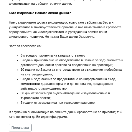
анонимизация на събраните лични данни.
Кога изтриваме Вашите лични данни?
Ние съхраняваме цялата информация, която сме събрали за Вас и я
унищожаваме в законоуставените срокове, а ако няма такива в сроковете
определени от нас и след окончателно уреждане на всички наши
финансови отношения. Не пазим Ваши данни безсрочно.
Част от сроковете са:
6 месеца от момента на кандидатстването
5 години при изтичане на определените в Закона за задълженията и
договорите давностни срокове за предявяване на претенции;
10 години по Закона за счетоводството за съхранение и обработка
на счетоводни данни;
5 години задължения за предоставяне на информация на съда,
компетентни държавни органи и др. основания, предвидени в
действащото законодателство;
30 дни от записа при видеонаблюдение и звукозаписване в
търговските обекти;
5 години от звукозаписа при телефонен разговор.
В случай на анонимизация на личните данни сроковете не се прилагат, тъй
като не можем да Ви идентифицираме.
Продължи