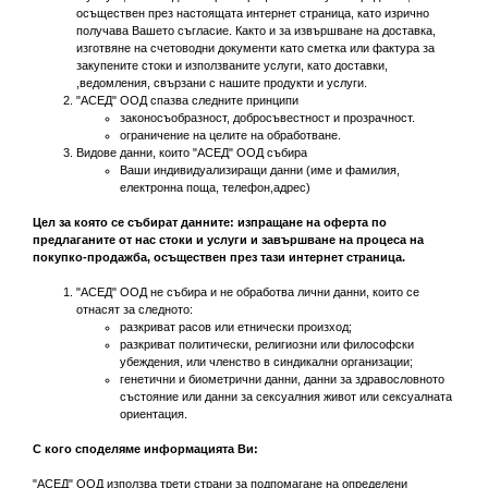
осъществен през настоящата интернет страница, като изрично
получава Вашето съгласие. Както и за извършване на доставка,
изготвяне на счетоводни документи като сметка или фактура за
закупените стоки и използваните услуги, като доставки,
,ведомления, свързани с нашите продукти и услуги.
"АСЕД" ООД спазва следните принципи
законосъобразност, добросъвестност и прозрачност.
ограничение на целите на обработване.
Видове данни, които "АСЕД" ООД събира
Ваши индивидуализиращи данни (име и фамилия,
електронна поща, телефон,адрес)
Цел за която се събират данните: изпращане на оферта по
предлаганите от нас стоки и услуги и завършване на процеса на
покупко-продажба, осъществен през тази интернет страница.
"АСЕД" ООД не събира и не обработва лични данни, които се
отнасят за следното:
разкриват расов или етнически произход;
разкриват политически, религиозни или философски
убеждения, или членство в синдикални организации;
генетични и биометрични данни, данни за здравословното
състояние или данни за сексуалния живот или сексуалната
ориентация.
С кого споделяме информацията Ви:
"АСЕД" ООД използва трети страни за подпомагане на определени