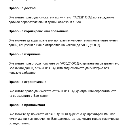
Право на достъп
Вие имате право да изискате и получите от "АСЕД" ООД потвърждение
дали се обработват лични данни, свързани с Вас.
Право на коригиране или попълване
Вие можете да коригирате или попълните неточните или непълните лични
данни, свързани с Вас с отправяне на искане до "АСЕД" ООД.
Право на изтриване
Вие имате правото да поискате от "АСЕД" ООД изтриване на свързаните с
Вас лични данни, а "АСЕД" ООД има задължението да ги изтрие без
ненужно забавяне.
Право на ограничаване
Вие имате право да изискате от "АСЕД" ООД да ограничи обработването
на свързаните с Вас данни.
Право на преносимост
Вие можете да поискате от "АСЕД" ООД директно да прехвърли Вашите
лични данни към посочен от Вас администратор, когато това е технически
осъществимо.