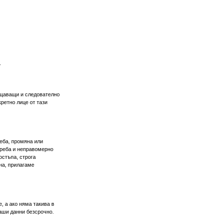
.
общаващи и следователно
ретно лице от тази
еба, промяна или
треба и неправомерно
остъпа, строга
на, прилагаме
 а ако няма такива в
аши данни безсрочно.