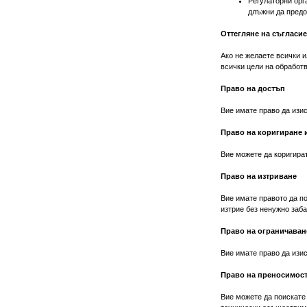
Регулаторни орг
длъжни да предо
Оттегляне на съгласие
Ако не желаете всички 
всички цели на обработв
Право на достъп
Вие имате право да изи
Право на коригиране
Вие можете да коригира
Право на изтриване
Вие имате правото да п
изтрие без ненужно заба
Право на ограничаван
Вие имате право да изи
Право на преносимос
Вие можете да поискате