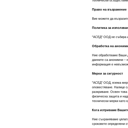
технически осъществим
Право на възражение
Вие можете да възразит
Политика за използван
"АСЕД" ООД не събира и
Обработка на аноним
Ние обработваме Ваши д
данните са анонимни – 
информация е невъзмож
Мерки за сигурност
"АСЕД" ООД, взема мерк
оповестяване. Налице с
разкриване. Освен това
физическа защита и над
технически мерки като 
Кога изтриваме Вашит
Ние съхраняваме цялата
сроковете определени о