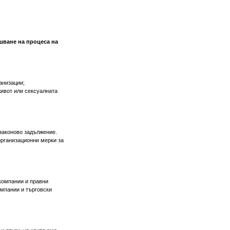
ршване на процеса на
анизации;
живот или сексуалната
законово задължение.
организационни мерки за
компании и правни
омпании и търговски