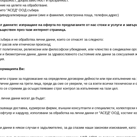
образност, добросъвестност и прозрачност.
ние на целите на обработване.
оито "АСЕД" ООД събира
ивидуализиращи данни (име и фамилия, електронна поща, телефон,адрес)
ат данните: изпращане на оферта по предлаганите от нас стоки и услуги и завъ
ществен през тази интернет страница.
ъбира и не обработва лични данни, които се отнасят за следното:
т расов или етнически произход;
т политически, религиозни или философски убеждения, или членство в синдикални орг
и и биометрични данни, данни за здравословното състояние или данни за сексуалния 
ия.
ормацията Ви:
ети страни за подпомагане на определени договорни дейности или при изпълнение на 
чни данни на трети лица, преди да сме се уверили, че са взети всички технически и 
то се стремим да осъществяваме строг контрол за изпълнение на тази цел.
 лични данни могат да бъдат:
ршващи доставка, куриерски фирми, външни консултанти и специалисти, колекторски 
 софтуер и хардуер, използвани за обработка на лични данни от "АСЕД" ООД, хостинг к
 данни в някои случаи е задължително, за да спазим наши законови изисквания, като: