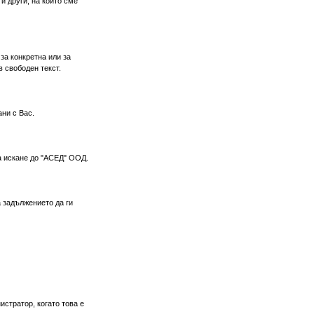
и други, на които сме
за конкретна или за
в свободен текст.
ни с Вас.
а искане до "АСЕД" ООД.
 задължението да ги
стратор, когато това е