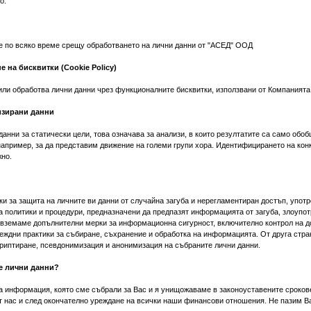
о.
е по всяко време срещу обработването на лични данни от "АСЕД" ООД
е на бисквитки (Cookie Policy)
ли обработва лични данни чрез функционалните бисквитки, използвани от Компанията
изирани данни
анни за статически цели, това означава за анализи, в които резултатите са само об
например, за да представим движение на големи групи хора. Идентифицирането на конк
но.
и за защита на личните ви данни от случайна загуба и нерегламентиран достъп, употр
а политики и процедури, предназначени да предпазят информацията от загуба, злоупо
 вземаме допълнителни мерки за информационна сигурност, включително контрол на д
еждни практики за събиране, съхранение и обработка на информацията. От друга стра
криптиране, псевдонимизация и анонимизация на събраните лични данни.
е лични данни?
 информация, която сме събрали за Вас и я унищожаваме в законоуставените срокове,
т нас и след окончателно уреждане на всички наши финансови отношения. Не пазим В