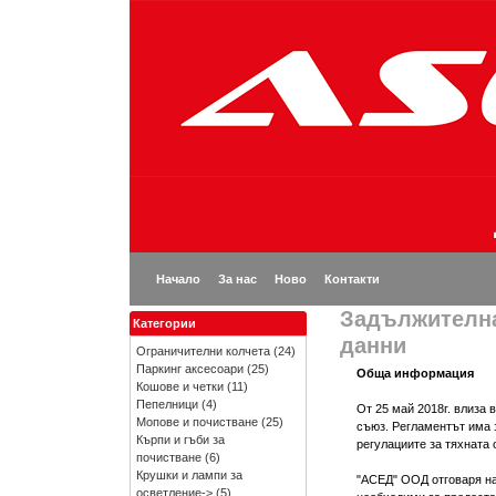
Начало
За нас
Ново
Контакти
Задължителна
Категории
данни
Ограничителни колчета
(24)
Паркинг аксесоари
(25)
Обща информация
Кошове и четки
(11)
Пепелници
(4)
От 25 май 2018г. влиза в
Мопове и почистване
(25)
съюз. Регламентът има з
Кърпи и гъби за
регулациите за тяхната 
почистване
(6)
Крушки и лампи за
"АСЕД" ООД отговаря на 
осветление->
(5)