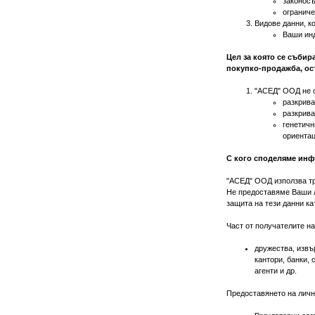
законосъ
ограниче
Видове данни, к
Ваши инд
Цел за която се събир
покупко-продажба, осъ
"АСЕД" ООД не с
разкрива
разкрива
генетичн
ориентац
С кого споделяме инф
"АСЕД" ООД използва тр
Не предоставяме Ваши ли
защита на тези данни ка
Част от получателите на
дружества, извъ
кантори, банки,
агенти и др.
Предоставянето на лични