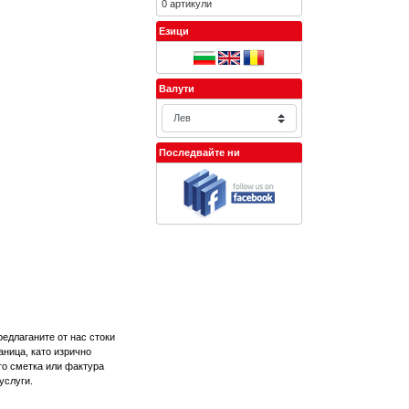
0 артикули
Езици
Валути
Последвайте ни
едлаганите от нас стоки
аница, като изрично
то сметка или фактура
услуги.