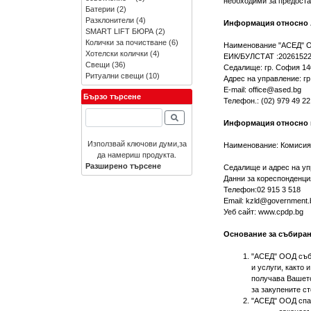
необходими за предостав
Батерии
(2)
Разклонители
(4)
Информация относно 
SMART LIFT БЮРА
(2)
Колички за почистване
(6)
Наименование "АСЕД" 
Хотелски колички
(4)
ЕИК/БУЛСТАТ :2026152
Свещи
(36)
Седалище: гр. София 140
Ритуални свещи
(10)
Адрес на управление: г
E-mail:
office@ased.bg
Бързо търсене
Телефон.: (02) 979 49 22
Информация относно 
Използвай ключови думи,за
Наименование: Комисия 
да намериш продукта.
Разширено търсене
Седалище и адрес на уп
Данни за кореспонденция
Телефон:02 915 3 518
Email:
kzld@government.
Уеб сайт: www.cpdp.bg
Основание за събиран
"АСЕД" ООД съби
и услуги, както
получава Вашето
за закупените ст
"АСЕД" ООД спа