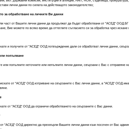
ани, вкл. държавни комисии, институции и агенции, НАП, НОИ, съдилища, прокуратура, 
стави лични данни по силата на действащото законодателство;
то за обработване на личните Ви данни
или част от Вашите лични данни да продължат да бъдат обработвани от "АСЕД" ООД.БГ 
ане, Вие можете по всяко време да оттеглите съгласието си за обработка чрез искане 
скате и получите от "АСЕД" ООД потвърждение дали се обработват лични данни, свърза
 или попълване
те или попълните неточните или непълните лични данни, свързани с Вас с отправяне н
оискате от "АСЕД" ООД изтриване на свързаните с Вас лични данни, а "АСЕД" ООД има
вяне.
е
скате от "АСЕД" ООД да ограничи обработването на свързаните с Вас данни.
т
 от "АСЕД" ООД директно да прехвърли Вашите лични данни към посочен от Вас админи