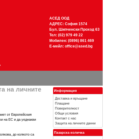
АСЕД ООД
АДРЕС: София 1574
Бул. Шипченски Проход 63
Тел: (02) 979 49 22
Мобилен: (0896) 861 469
Е-мейл:
office@ased.bg
А
а на личните
Информация
Доставка и връщане
Плащане
Поверителност
Общи условия
приет от Европейския
Контакт с нас
ки на ЕС и да уеднакви
Защита на личните данни
Пазарска количка
олкова, до колкото са