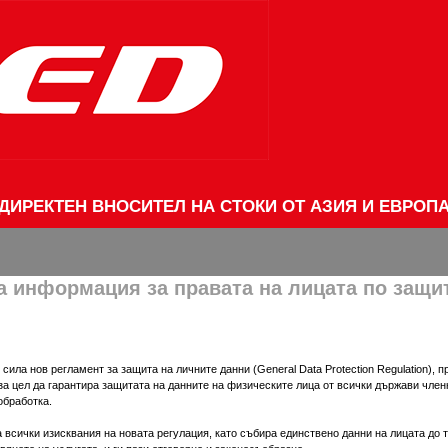
ДИРЕКТЕН ВНОСИТЕЛ НА СТОКИ ОТ АЗИЯ И ЕВРОП
 информация за правата на лицата по защит
 сила нов регламент за защита на личните данни (General Data Protection Regulation), 
а цел да гарантира защитата на данните на физическите лица от всички държави член
обработка.
всички изисквания на новата регулация, като събира единствено данни на лицата до т