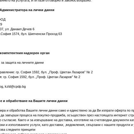
янето на услугата, и ги пази отговорно и законосъобразно.
Администратора на лични данни
ООД
29
7, ул. Данаил Дечев 6
р.София 1574, бул. Шипченски Проход 63
компетентния надзорен орган
за защита на личните данни
равление: гр. София 1592, бул. „Проф. Цветан Лазаров” № 2
: гр. София 1592, бул. „Проф. Цветан Лазаров” № 2
bg
,
kzld@cpdp.bg
е и обработване на Вашите лични данни
ра и обработва Вашите лични данни само и единствено за да Ви изпрати оферта по пр
 и да завърши процеса на покупко-продажба, осъществен през настоящата интернет стр
 съгласие. Както и за извършване на доставка, изготвяне на счетоводни документи ка
оки и използваните услуги, като доставки, ,ведомления, свързани с нашите продукти и 
зва следните принципи