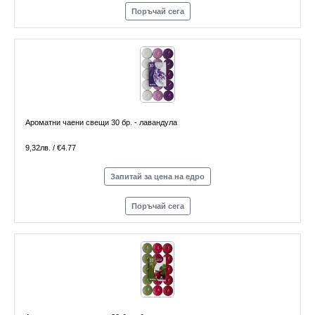
Поръчай сега
Ароматни чаени свещи 30 бр. - лавандула
9,32лв. / €4.77
Запитай за цена на едро
Поръчай сега