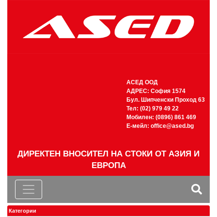
АСЕД ООД
АДРЕС: София 1574
Бул. Шипченски Проход 63
Тел: (02) 979 49 22
Мобилен: (0896) 861 469
Е-мейл:
office@ased.bg
ДИРЕКТЕН ВНОСИТЕЛ НА СТОКИ ОТ АЗИЯ И
ЕВРОПА
Категории