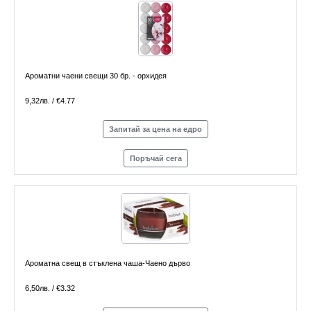
Ароматни чаени свещи 30 бр. - орхидея
9,32лв. / €4.77
Запитай за цена на едро
Поръчай сега
Ароматна свещ в стъклена чаша-Чаено дърво
6,50лв. / €3.32