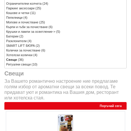
Ограничителни колчета
(24)
Паркинг аксесоари
(25)
Кошове и четки
(11)
Пепелници
(4)
Мопове и почистване
(25)
Кърпи и гъби за почистване
(6)
Крушки и лампи за осветление->
(5)
Батерии
(2)
Разклонители
(4)
SMART LIFT БЮРА
(2)
Колички за почистване
(6)
Хотелски колички
(4)
Свещи
(36)
Ритуални свещи
(10)
Свещи
За Вашето романтично настроение ние предлагаме
голям избор от ароматни свещи за всеки повод. Те
придават уют и романтика на Вашия дом, ресторант
или хотелска стая.
Поръчай сега