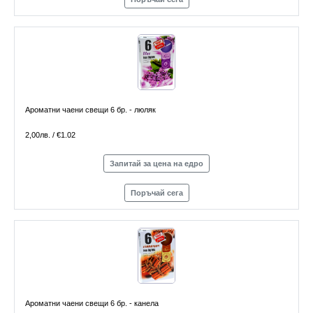
Ароматни чаени свещи 6 бр. - люляк
2,00лв. / €1.02
Запитай за цена на едро
Поръчай сега
Ароматни чаени свещи 6 бр. - канела