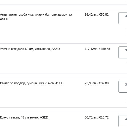
Антипаркинг скоба + катинар + болтове за монтаж
99,40лв. / €50.82
З
ASED
Улично огледало 60 см, изпъкнало, ASED
117,12лв. / €59.88
З
Рампа за бордюр, гумена 50/35/14 см ASED
73,93лв. / €37.80
З
Конус гъвкав, 45 см тежък, ASED
30,75лв. / €15.72
З