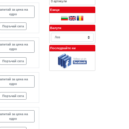
0 артикули
апитай за цена на
Езици
едро
Поръчай сега
Валути
апитай за цена на
Последвайте ни
едро
Поръчай сега
апитай за цена на
едро
Поръчай сега
апитай за цена на
едро