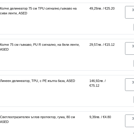
Колче делинеатор 75 см TPU сигнално,гъвкаво на
49,29лв. / €25.20
З
сиви ленти, ASED
Колче 75 см гъвкаво, PU R сигнално, на бели ленти,
29,57лв. / €15.12
З
ASED
Линеен делинеатор, TPU, с PE жълта база, ASED
146,92лв. /
З
€75.12
Светлоотразителен ъглов протектор, гума, 80 см
9,39лв. / €4.80
З
ASED