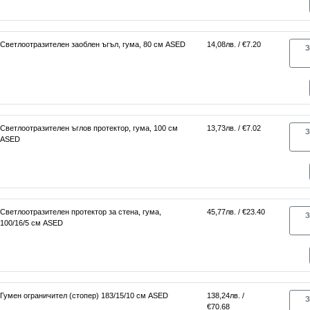
Светлоотразителен заоблен ъгъл, гума, 80 см ASED
14,08лв. / €7.20
З
Светлоотразителен ъглов протектор, гума, 100 см
13,73лв. / €7.02
З
ASED
Светлоотразителен протектор за стена, гума,
45,77лв. / €23.40
З
100/16/5 см ASED
Гумен ограничител (стопер) 183/15/10 см ASED
138,24лв. /
З
€70.68