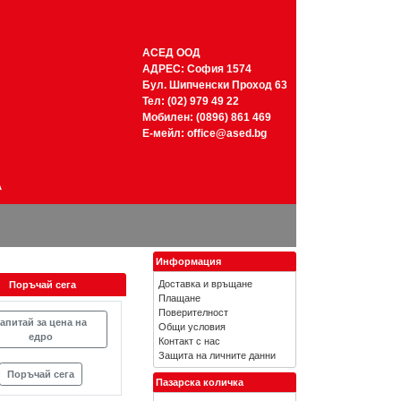
АСЕД ООД
АДРЕС: София 1574
Бул. Шипченски Проход 63
Тел: (02) 979 49 22
Мобилен: (0896) 861 469
Е-мейл:
office@ased.bg
А
Информация
Доставка и връщане
Поръчай сега
Плащане
Поверителност
апитай за цена на
Общи условия
едро
Контакт с нас
Защита на личните данни
Поръчай сега
Пазарска количка