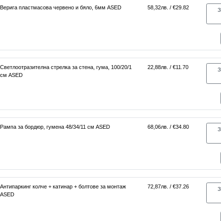
Верига пластмасова червено и бяло, 6мм ASED
58,32лв. / €29.82
З
Светлоотразителна стрелка за стена, гума, 100/20/1
22,88лв. / €11.70
З
см ASED
Рампа за бордюр, гумена 48/34/11 см ASED
68,06лв. / €34.80
З
Антипаркинг колче + катинар + болтове за монтаж
72,87лв. / €37.26
З
ASED