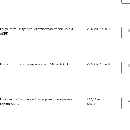
Конус пътен с дръжка, светлоотразителен, 75 см
20,65лв. / €10.56
З
ASED
Конус пътен, светлоотразителен, 50 см ASED
27,58лв. / €14.10
З
Комплект от 4 стойки и 10-метрова пластмасова
147,44лв. /
З
верига ASED
€75.38