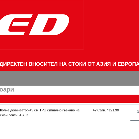
ДИРЕКТЕН ВНОСИТЕЛ НА СТОКИ ОТ АЗИЯ И ЕВРОП
соари
Колче делинеатор 45 см TPU сигнално,гъвкаво на
42,83лв. / €21.90
З
сиви ленти, ASED