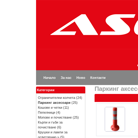
Начало
За нас
Ново
Контакти
Паркинг аксе
Категории
Ограничителни колчета
(24)
Паркинг аксесоари
(25)
Кошове и четки
(11)
Пепелници
(4)
Мопове и почистване
(25)
Кърпи и гъби за
почистване
(6)
Крушки и лампи за
осветление->
(5)