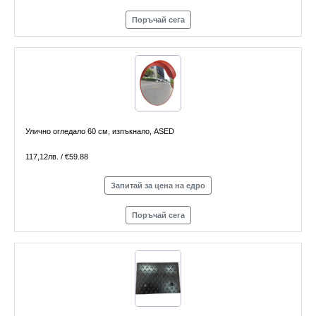
Поръчай сега
Улично огледало 60 см, изпъкнало, ASED
117,12лв. / €59.88
Запитай за цена на едро
Поръчай сега