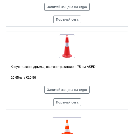
Запитай за цена на едро
Поръчай сега
Конус пътен с дръжка, светлоотразителен, 75 см ASED
20,65лв. / €10.56
Запитай за цена на едро
Поръчай сега