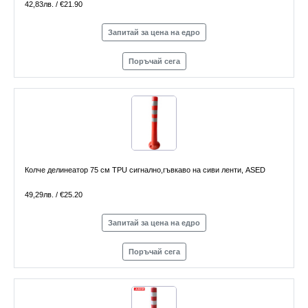
42,83лв. / €21.90
Запитай за цена на едро
Поръчай сега
Колче делинеатор 75 см TPU сигнално,гъвкаво на сиви ленти, ASED
49,29лв. / €25.20
Запитай за цена на едро
Поръчай сега