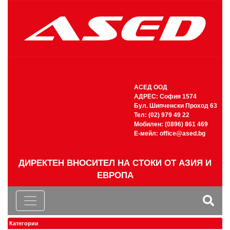
АСЕД ООД
АДРЕС: София 1574
Бул. Шипченски Проход 63
Тел: (02) 979 49 22
Мобилен: (0896) 861 469
Е-мейл:
office@ased.bg
ДИРЕКТЕН ВНОСИТЕЛ НА СТОКИ ОТ АЗИЯ И
ЕВРОПА
Категории