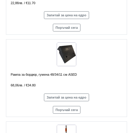
22,88лв. / €11.70
Запитай за цена на едро
Поръчай сега
Рампа за бордюр, гумена 48/34/11 см ASED
68,06лв. / €34.80
Запитай за цена на едро
Поръчай сега