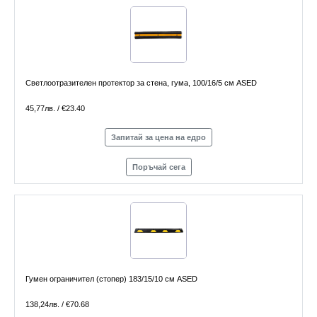
Светлоотразителен протектор за стена, гума, 100/16/5 см ASED
45,77лв. / €23.40
Запитай за цена на едро
Поръчай сега
Гумен ограничител (стопер) 183/15/10 см ASED
138,24лв. / €70.68