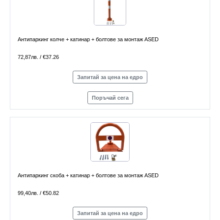
Антипаркинг колче + катинар + болтове за монтаж ASED
72,87лв. / €37.26
Запитай за цена на едро
Поръчай сега
Антипаркинг скоба + катинар + болтове за монтаж ASED
99,40лв. / €50.82
Запитай за цена на едро