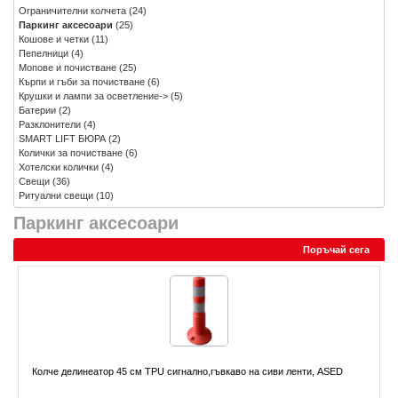
Ограничителни колчета
(24)
Паркинг аксесоари
(25)
Кошове и четки
(11)
Пепелници
(4)
Мопове и почистване
(25)
Кърпи и гъби за почистване
(6)
Крушки и лампи за осветление->
(5)
Батерии
(2)
Разклонители
(4)
SMART LIFT БЮРА
(2)
Колички за почистване
(6)
Хотелски колички
(4)
Свещи
(36)
Ритуални свещи
(10)
Паркинг аксесоари
Поръчай сега
Колче делинеатор 45 см TPU сигнално,гъвкаво на сиви ленти, ASED