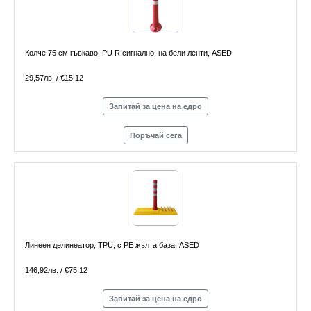
Колче 75 см гъвкаво, PU R сигнално, на бели ленти, ASED
29,57лв. / €15.12
Запитай за цена на едро
Поръчай сега
Линеен делинеатор, TPU, с PE жълта база, ASED
146,92лв. / €75.12
Запитай за цена на едро