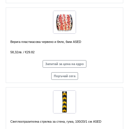
Верига пластмасова червено и бяло, 6мм ASED
58,32лв. / €29.82
Запитай за цена на едро
Поръчай сега
Светлоотразителна стрелка за стена, гума, 100/20/1 см ASED