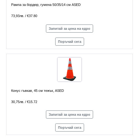
Рампа за бордюр, гумена 50/35/14 см ASED
73,93лв. / €37.80
Запитай за цена на едро
Поръчай сега
Конус гъвкав, 45 см тежък, ASED
30,75лв. / €15.72
Запитай за цена на едро
Поръчай сега