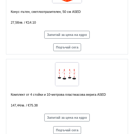
Конус пътен, светлоотразителен, 50 см ASED
27,58лв. / €14.10
Запитай за цена на едро
Поръчай сега
Комплект от 4 стойки и 10-метрова пластмасова верига ASED
147,44лв. / €75.38
Запитай за цена на едро
Поръчай сега