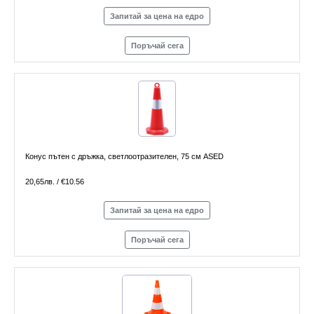
Запитай за цена на едро
Поръчай сега
Конус пътен с дръжка, светлоотразителен, 75 см ASED
20,65лв. / €10.56
Запитай за цена на едро
Поръчай сега