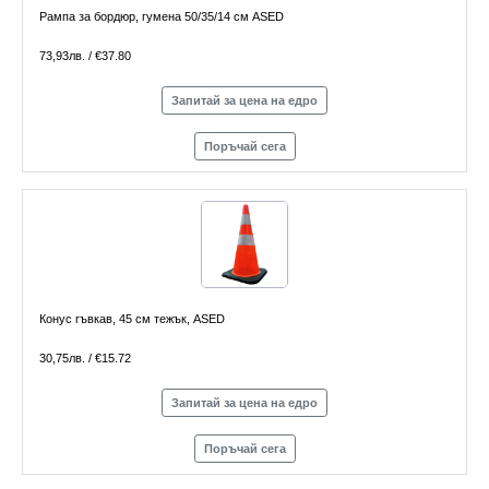
Рампа за бордюр, гумена 50/35/14 см ASED
73,93лв. / €37.80
Запитай за цена на едро
Поръчай сега
Конус гъвкав, 45 см тежък, ASED
30,75лв. / €15.72
Запитай за цена на едро
Поръчай сега