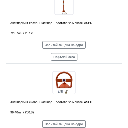
Антипаркинг колче + катинар + болтове за монтаж ASED
72,87лв. / €37.26
Запитай за цена на едро
Поръчай сега
Антипаркинг скоба + катинар + болтове за монтаж ASED
99,40лв. / €50.82
Запитай за цена на едро