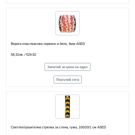
Верига пластмасова червено и бяло, 6мм ASED
58,32лв. / €29.82
Запитай за цена на едро
Поръчай сега
Светлоотразителна стрелка за стена, гума, 100/20/1 см ASED