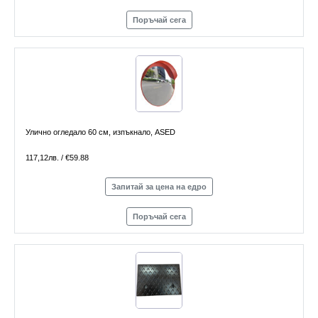
Поръчай сега
Улично огледало 60 см, изпъкнало, ASED
117,12лв. / €59.88
Запитай за цена на едро
Поръчай сега