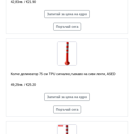
42,83лв. / €21.90
Запитай за цена на едро
Поръчай сега
Колче делинеатор 75 см TPU сигнално,гъвкаво на сиви ленти, ASED
49,29лв. / €25.20
Запитай за цена на едро
Поръчай сега