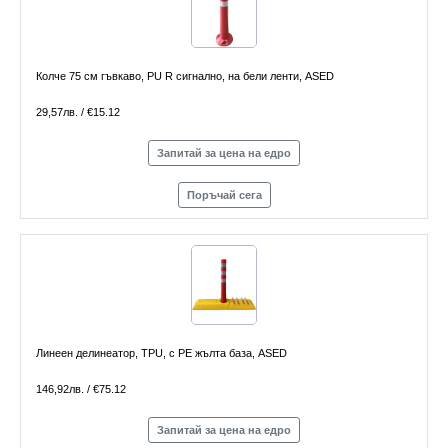
Колче 75 см гъвкаво, PU R сигнално, на бели ленти, ASED
29,57лв. / €15.12
Запитай за цена на едро
Поръчай сега
Линеен делинеатор, TPU, с PE жълта база, ASED
146,92лв. / €75.12
Запитай за цена на едро