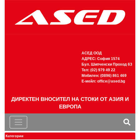
АСЕД ООД
АДРЕС: София 1574
Бул. Шипченски Проход 63
Тел: (02) 979 49 22
Мобилен: (0896) 861 469
Е-мейл:
office@ased.bg
ДИРЕКТЕН ВНОСИТЕЛ НА СТОКИ ОТ АЗИЯ И
ЕВРОПА
Категории