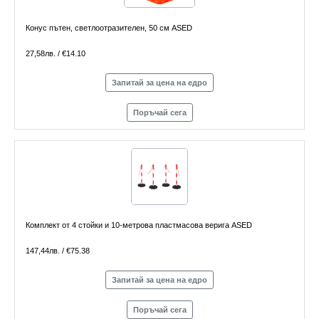
Конус пътен, светлоотразителен, 50 см ASED
27,58лв. / €14.10
Запитай за цена на едро
Поръчай сега
Комплект от 4 стойки и 10-метрова пластмасова верига ASED
147,44лв. / €75.38
Запитай за цена на едро
Поръчай сега