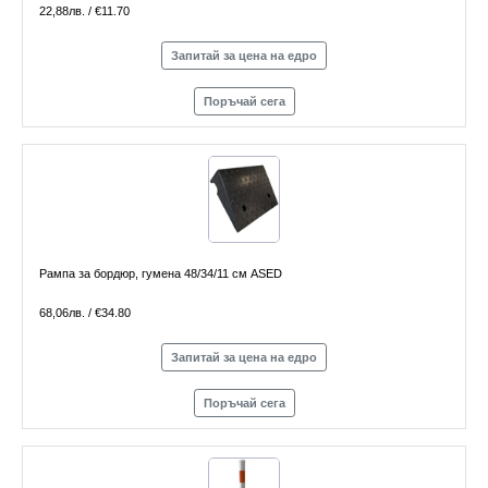
22,88лв. / €11.70
Запитай за цена на едро
Поръчай сега
Рампа за бордюр, гумена 48/34/11 см ASED
68,06лв. / €34.80
Запитай за цена на едро
Поръчай сега