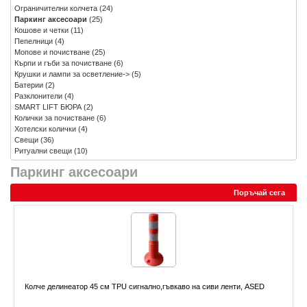
Ограничителни колчета
(24)
Паркинг аксесоари
(25)
Кошове и четки
(11)
Пепелници
(4)
Мопове и почистване
(25)
Кърпи и гъби за почистване
(6)
Крушки и лампи за осветление->
(5)
Батерии
(2)
Разклонители
(4)
SMART LIFT БЮРА
(2)
Колички за почистване
(6)
Хотелски колички
(4)
Свещи
(36)
Ритуални свещи
(10)
Паркинг аксесоари
Поръчай сега
Колче делинеатор 45 см TPU сигнално,гъвкаво на сиви ленти, ASED