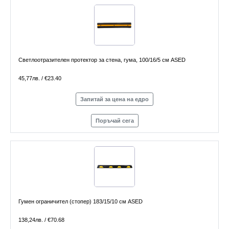
Светлоотразителен протектор за стена, гума, 100/16/5 см ASED
45,77лв. / €23.40
Запитай за цена на едро
Поръчай сега
Гумен ограничител (стопер) 183/15/10 см ASED
138,24лв. / €70.68