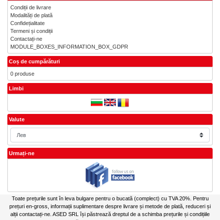
Condiții de livrare
Modalități de plată
Confidețialitate
Termeni și condiții
Contactați-ne
MODULE_BOXES_INFORMATION_BOX_GDPR
Coș de cumpărături
0 produse
Limbi
Valute
Urmați-ne
Toate prețurile sunt în leva bulgare pentru o bucată (complect) cu TVA 20%. Pentru
prețuri en-gross, informații suplimentare despre livrare și metode de plată, reduceri și
alții contactați-ne. ASED SRL își păstrează dreptul de a schimba prețurile și condițiile