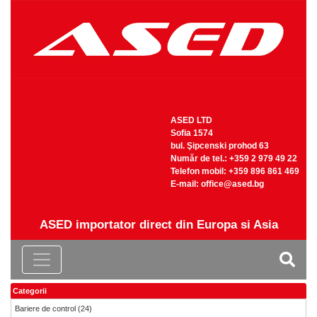
ASED LTD
Sofia 1574
bul. Şipcenski prohod 63
Număr de tel.: +359 2 979 49 22
Telefon mobil: +359 896 861 469
Е-mail:
office@ased.bg
ASED importator direct din Europa si Asia
Categorii
Bariere de control
(24)