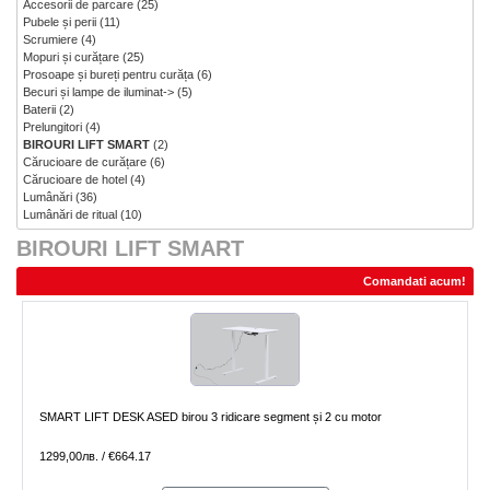
Accesorii de parcare
(25)
Pubele și perii
(11)
Scrumiere
(4)
Mopuri și curățare
(25)
Prosoape și bureți pentru curăța
(6)
Becuri și lampe de iluminat->
(5)
Baterii
(2)
Prelungitori
(4)
BIROURI LIFT SMART
(2)
Cărucioare de curățare
(6)
Cărucioare de hotel
(4)
Lumânări
(36)
Lumânări de ritual
(10)
BIROURI LIFT SMART
Comandati acum!
SMART LIFT DESK ASED birou 3 ridicare segment și 2 cu motor
1299,00лв. / €664.17