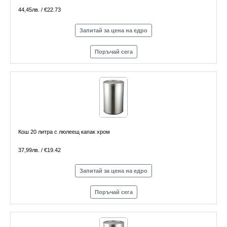
44,45лв. / €22.73
Запитай за цена на едро
Поръчай сега
Кош 20 литра с люлеещ капак хром
37,99лв. / €19.42
Запитай за цена на едро
Поръчай сега