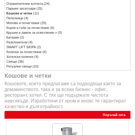
Ограничителни колчета
(24)
Паркинг аксесоари
(25)
Кошове и четки
(11)
Пепелници
(4)
Мопове и почистване
(25)
Кърпи и гъби за почистване
(6)
Крушки и лампи за осветление->
(5)
Батерии
(2)
Разклонители
(4)
SMART LIFT БЮРА
(2)
Колички за почистване
(6)
Хотелски колички
(4)
Свещи
(36)
Ритуални свещи
(10)
Кошове и четки
Кошовете, които предлагаме са подходящи както за
домакинството, така и за всеки бизнес - офис,
ресторант, хотел. С тях ще подържате чистота
навсякъде. Изработени от хром и инокс те гарантират
качество и дълготрайност.
Поръчай сега