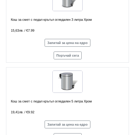
Кош за смет с педал кръгъл огледален 3 литра Хром
15,63лв. / €7.99
Запитай за цена на едро
Поръчай сега
Кош за смет с педал кръгъл огледален 5 литра Хром
19,41лв. / €9.92
Запитай за цена на едро