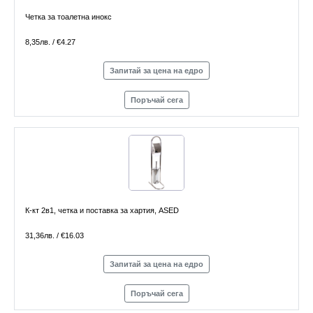
Четка за тоалетна инокс
8,35лв. / €4.27
Запитай за цена на едро
Поръчай сега
К-кт 2в1, четка и поставка за хартия, ASED
31,36лв. / €16.03
Запитай за цена на едро
Поръчай сега