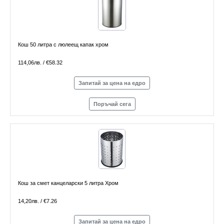
Кош 50 литра с люлеещ капак хром
114,06лв. / €58.32
Запитай за цена на едро
Поръчай сега
Кош за смет канцеларски 5 литра Хром
14,20лв. / €7.26
Запитай за цена на едро