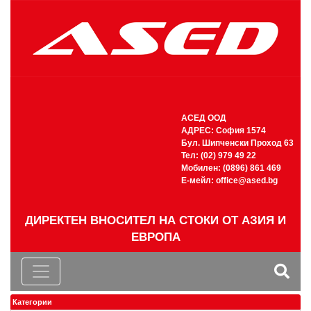
АСЕД ООД
АДРЕС: София 1574
Бул. Шипченски Проход 63
Тел: (02) 979 49 22
Мобилен: (0896) 861 469
Е-мейл:
office@ased.bg
ДИРЕКТЕН ВНОСИТЕЛ НА СТОКИ ОТ АЗИЯ И
ЕВРОПА
Категории