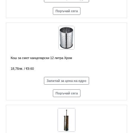
Поръчай сега
Кош за смет канцеларски 12 литра Хром
18,78лв. / €9.60
Запитай за цена на едро
Поръчай сега