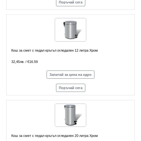
Поръчай сега
Кош за смет с педал кръгъл огледален 12 литра Хром
32,45лв. / €16.59
Запитай за цена на едро
Поръчай сега
Кош за смет с педал кръгъл огледален 20 литра Хром