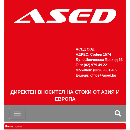
АСЕД ООД
АДРЕС: София 1574
Бул. Шипченски Проход 63
Тел: (02) 979 49 22
Мобилен: (0896) 861 469
Е-мейл:
office@ased.bg
ДИРЕКТЕН ВНОСИТЕЛ НА СТОКИ ОТ АЗИЯ И
ЕВРОПА
Категории