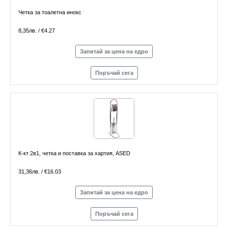
Четка за тоалетна инокс
8,35лв. / €4.27
Запитай за цена на едро
Поръчай сега
К-кт 2в1, четка и поставка за хартия, ASED
31,36лв. / €16.03
Запитай за цена на едро
Поръчай сега