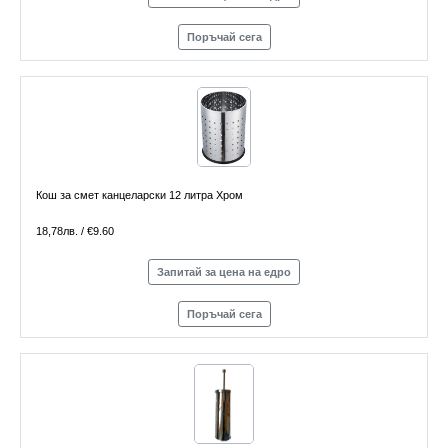
Поръчай сега
Кош за смет канцеларски 12 литра Хром
18,78лв. / €9.60
Запитай за цена на едро
Поръчай сега