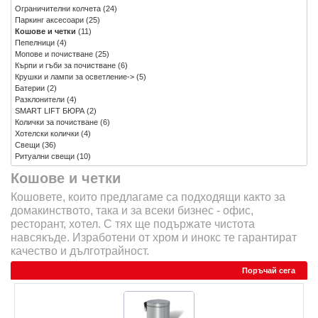
Ограничителни колчета
(24)
Паркинг аксесоари
(25)
Кошове и четки
(11)
Пепелници
(4)
Мопове и почистване
(25)
Кърпи и гъби за почистване
(6)
Крушки и лампи за осветление->
(5)
Батерии
(2)
Разклонители
(4)
SMART LIFT БЮРА
(2)
Колички за почистване
(6)
Хотелски колички
(4)
Свещи
(36)
Ритуални свещи
(10)
Кошове и четки
Кошовете, които предлагаме са подходящи както за
домакинството, така и за всеки бизнес - офис,
ресторант, хотел. С тях ще подържате чистота
навсякъде. Изработени от хром и инокс те гарантират
качество и дълготрайност.
Поръчай сега