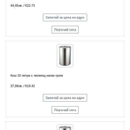
44,45лв. / €22.73
Запитай за цена на едро
Поръчай сега
Кош 20 литра с люлеещ капак хром
37,99лв. / €19.42
Запитай за цена на едро
Поръчай сега