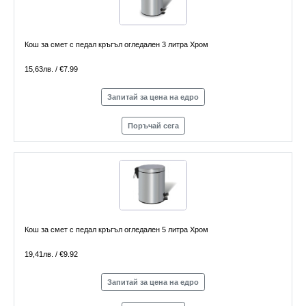
Кош за смет с педал кръгъл огледален 3 литра Хром
15,63лв. / €7.99
Запитай за цена на едро
Поръчай сега
Кош за смет с педал кръгъл огледален 5 литра Хром
19,41лв. / €9.92
Запитай за цена на едро