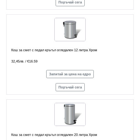
Поръчай сега
Кош за смет с педал кръгъл огледален 12 литра Хром
32,45лв. / €16.59
Запитай за цена на едро
Поръчай сега
Кош за смет с педал кръгъл огледален 20 литра Хром