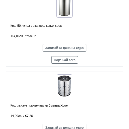
Кош 50 литра с люлеещ капак хром
114,06лв. / €58.32
Запитай за цена на едро
Поръчай сега
Кош за смет канцеларски 5 литра Хром
14,20лв. / €7.26
Запитай за цена на едро