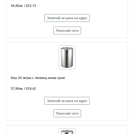
44,45лв. / €22.73
Запитай за цена на едро
Поръчай сега
Кош 20 литра с люлеещ капак хром
37,99лв. / €19.42
Запитай за цена на едро
Поръчай сега