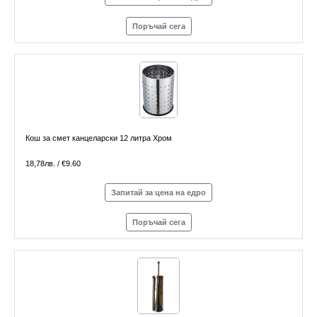
Поръчай сега
Кош за смет канцеларски 12 литра Хром
18,78лв. / €9.60
Запитай за цена на едро
Поръчай сега