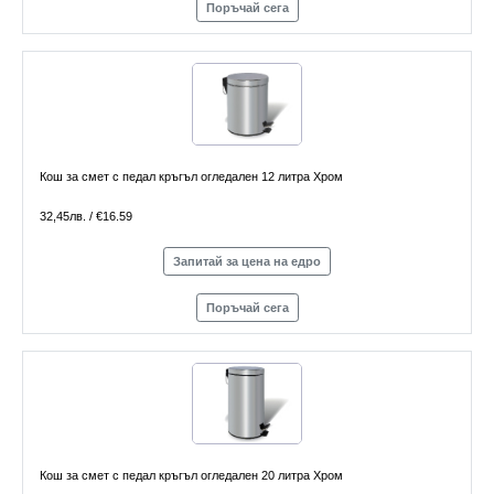
Поръчай сега
Кош за смет с педал кръгъл огледален 12 литра Хром
32,45лв. / €16.59
Запитай за цена на едро
Поръчай сега
Кош за смет с педал кръгъл огледален 20 литра Хром