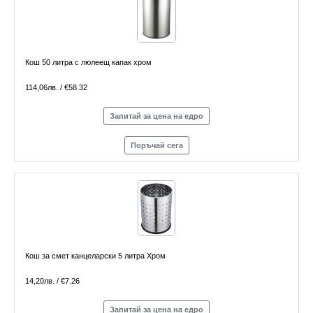
Кош 50 литра с люлеещ капак хром
114,06лв. / €58.32
Запитай за цена на едро
Поръчай сега
Кош за смет канцеларски 5 литра Хром
14,20лв. / €7.26
Запитай за цена на едро