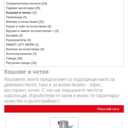
Ограничителни колчета
(24)
Паркинг аксесоари
(25)
Кошове и четки
(11)
Пепелници
(4)
Мопове и почистване
(25)
Кърпи и гъби за почистване
(6)
Крушки и лампи за осветление->
(5)
Батерии
(2)
Разклонители
(4)
SMART LIFT БЮРА
(2)
Колички за почистване
(6)
Хотелски колички
(4)
Свещи
(36)
Ритуални свещи
(10)
Кошове и четки
Кошовете, които предлагаме са подходящи както за
домакинството, така и за всеки бизнес - офис,
ресторант, хотел. С тях ще подържате чистота
навсякъде. Изработени от хром и инокс те гарантират
качество и дълготрайност.
Поръчай сега