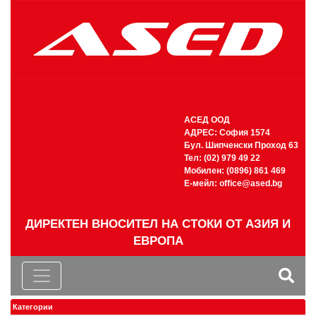
АСЕД ООД
АДРЕС: София 1574
Бул. Шипченски Проход 63
Тел: (02) 979 49 22
Мобилен: (0896) 861 469
Е-мейл:
office@ased.bg
ДИРЕКТЕН ВНОСИТЕЛ НА СТОКИ ОТ АЗИЯ И
ЕВРОПА
Категории