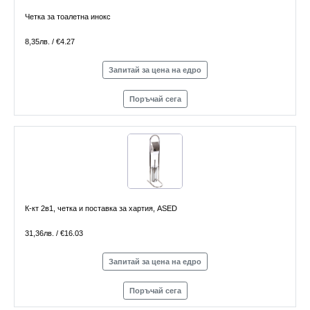
Четка за тоалетна инокс
8,35лв. / €4.27
Запитай за цена на едро
Поръчай сега
К-кт 2в1, четка и поставка за хартия, ASED
31,36лв. / €16.03
Запитай за цена на едро
Поръчай сега