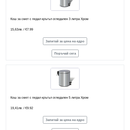
Кош за смет с педал кръгъл огледален 3 литра Хром
15,63лв. / €7.99
Запитай за цена на едро
Поръчай сега
Кош за смет с педал кръгъл огледален 5 литра Хром
19,41лв. / €9.92
Запитай за цена на едро