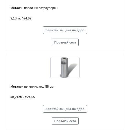
Метален пепелник ветроупорен
9,18лв. / €4.69
Запитай за цена на едро
Поръчай сега
Метален пепелник кош 58 см.
48,21лв. / €24.65
Запитай за цена на едро
Поръчай сега