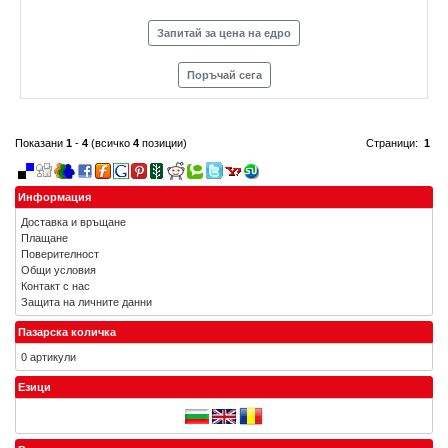
Запитай за цена на едро
Поръчай сега
Показани
1
-
4
(всичко
4
позиции)
Страници:
1
Информация
Доставка и връщане
Плащане
Поверителност
Общи условия
Контакт с нас
Защита на личните данни
Пазарска количка
0 артикули
Езици