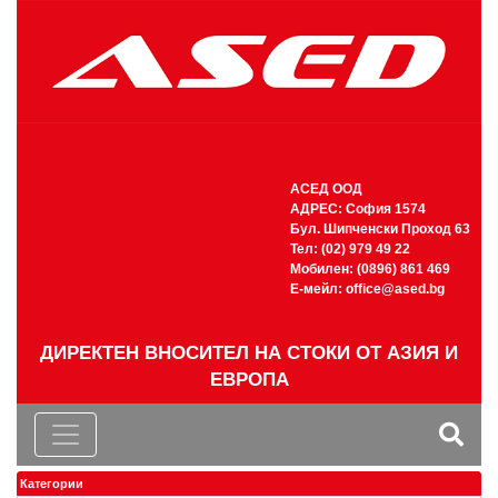
АСЕД ООД
АДРЕС: София 1574
Бул. Шипченски Проход 63
Тел: (02) 979 49 22
Мобилен: (0896) 861 469
Е-мейл:
office@ased.bg
ДИРЕКТЕН ВНОСИТЕЛ НА СТОКИ ОТ АЗИЯ И
ЕВРОПА
Категории