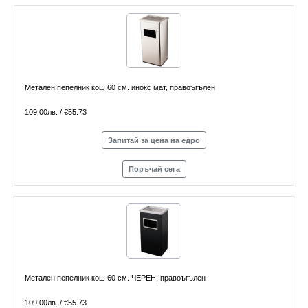
Метален пепелник кош 60 см. инокс мат, правоъгълен
109,00лв. / €55.73
Запитай за цена на едро
Поръчай сега
Метален пепелник кош 60 см. ЧЕРЕН, правоъгълен
109,00лв. / €55.73