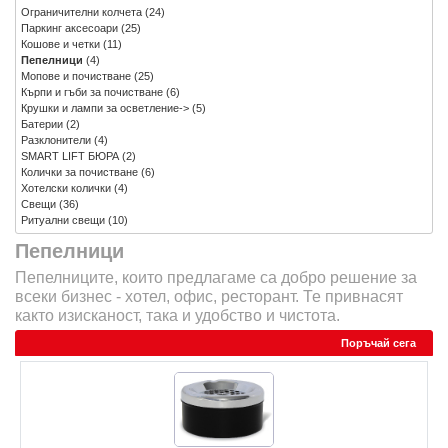
Ограничителни колчета
(24)
Паркинг аксесоари
(25)
Кошове и четки
(11)
Пепелници
(4)
Мопове и почистване
(25)
Кърпи и гъби за почистване
(6)
Крушки и лампи за осветление->
(5)
Батерии
(2)
Разклонители
(4)
SMART LIFT БЮРА
(2)
Колички за почистване
(6)
Хотелски колички
(4)
Свещи
(36)
Ритуални свещи
(10)
Пепелници
Пепелниците, които предлагаме са добро решение за
всеки бизнес - хотел, офис, ресторант. Те привнасят
както изисканост, така и удобство и чистота.
Поръчай сега