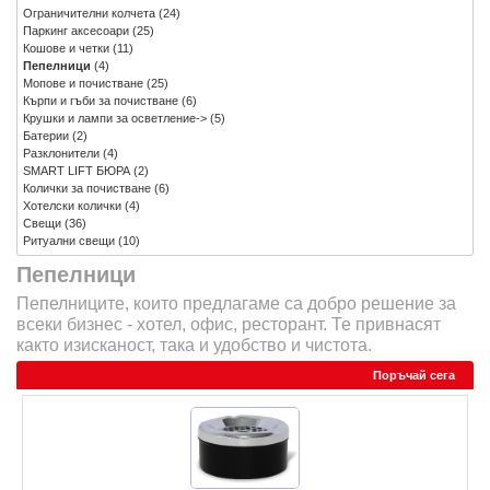
Ограничителни колчета
(24)
Паркинг аксесоари
(25)
Кошове и четки
(11)
Пепелници
(4)
Мопове и почистване
(25)
Кърпи и гъби за почистване
(6)
Крушки и лампи за осветление->
(5)
Батерии
(2)
Разклонители
(4)
SMART LIFT БЮРА
(2)
Колички за почистване
(6)
Хотелски колички
(4)
Свещи
(36)
Ритуални свещи
(10)
Пепелници
Пепелниците, които предлагаме са добро решение за
всеки бизнес - хотел, офис, ресторант. Те привнасят
както изисканост, така и удобство и чистота.
Поръчай сега