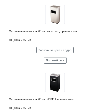
Метален пепелник кош 60 см. инокс мат, правоъгълен
109,00лв. / €55.73
Запитай за цена на едро
Поръчай сега
Метален пепелник кош 60 см. ЧЕРЕН, правоъгълен
109,00лв. / €55.73