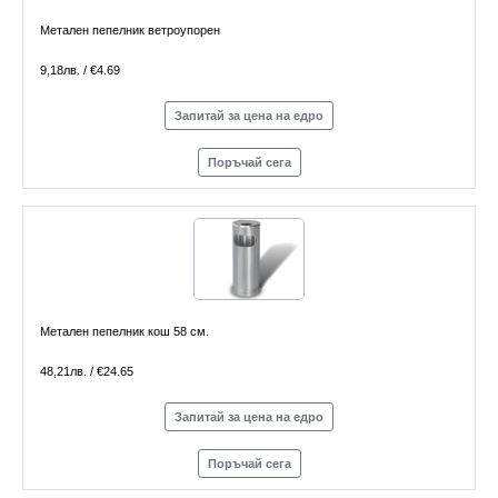
Метален пепелник ветроупорен
9,18лв. / €4.69
Запитай за цена на едро
Поръчай сега
Метален пепелник кош 58 см.
48,21лв. / €24.65
Запитай за цена на едро
Поръчай сега