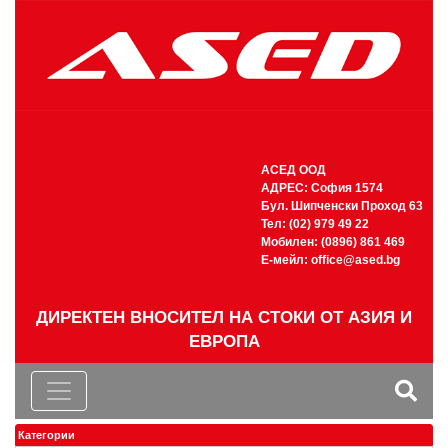
АСЕД ООД
АДРЕС: София 1574
Бул. Шипченски Проход 63
Тел: (02) 979 49 22
Мобилен: (0896) 861 469
Е-мейл:
office@ased.bg
ДИРЕКТЕН ВНОСИТЕЛ НА СТОКИ ОТ АЗИЯ И
ЕВРОПА
Категории