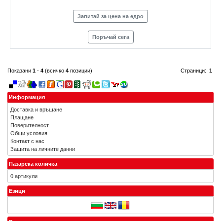
Запитай за цена на едро
Поръчай сега
Показани
1
-
4
(всичко
4
позиции)
Страници:
1
Информация
Доставка и връщане
Плащане
Поверителност
Общи условия
Контакт с нас
Защита на личните данни
Пазарска количка
0 артикули
Езици