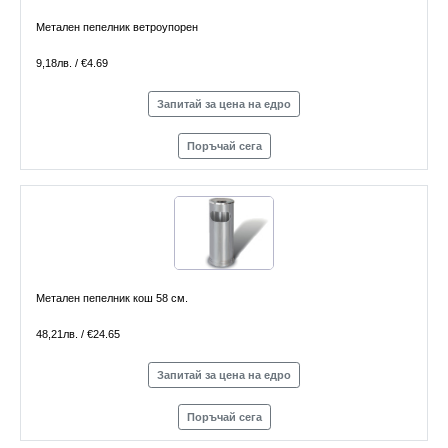
Метален пепелник ветроупорен
9,18лв. / €4.69
Запитай за цена на едро
Поръчай сега
Метален пепелник кош 58 см.
48,21лв. / €24.65
Запитай за цена на едро
Поръчай сега