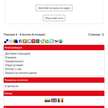
Запитай за цена на едро
Поръчай сега
Показани
1
-
4
(всичко
4
позиции)
Страници:
1
Информация
Доставка и връщане
Плащане
Поверителност
Общи условия
Контакт с нас
Защита на личните данни
Пазарска количка
0 артикули
Езици