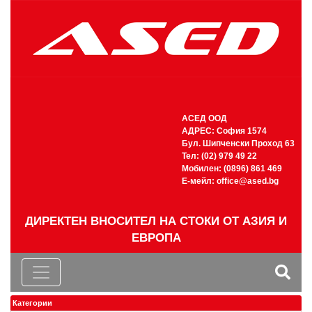
АСЕД ООД
АДРЕС: София 1574
Бул. Шипченски Проход 63
Тел: (02) 979 49 22
Мобилен: (0896) 861 469
Е-мейл:
office@ased.bg
ДИРЕКТЕН ВНОСИТЕЛ НА СТОКИ ОТ АЗИЯ И
ЕВРОПА
Категории