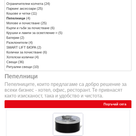
Ограничителни колчета
(24)
Паркинг аксесоари
(25)
Кошове и четки
(11)
Пепелници
(4)
Мопове и почистване
(25)
Кърпи и гъби за почистване
(6)
Крушки и лампи за осветление->
(5)
Батерии
(2)
Разклонители
(4)
SMART LIFT БЮРА
(2)
Колички за почистване
(6)
Хотелски колички
(4)
Свещи
(36)
Ритуални свещи
(10)
Пепелници
Пепелниците, които предлагаме са добро решение за
всеки бизнес - хотел, офис, ресторант. Те привнасят
както изисканост, така и удобство и чистота.
Поръчай сега