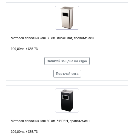
Метален пепелник кош 60 см. инокс мат, правоъгълен
109,00лв. / €55.73
Запитай за цена на едро
Поръчай сега
Метален пепелник кош 60 см. ЧЕРЕН, правоъгълен
109,00лв. / €55.73