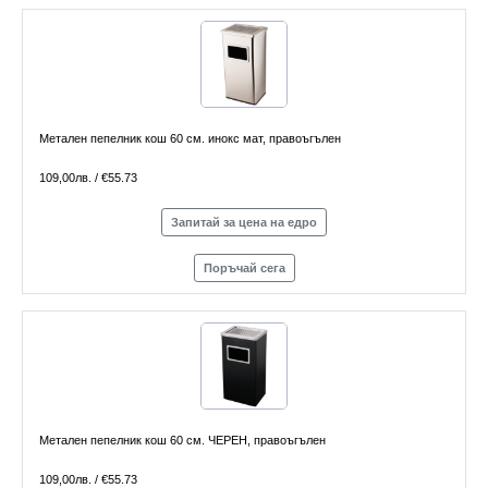
Метален пепелник кош 60 см. инокс мат, правоъгълен
109,00лв. / €55.73
Запитай за цена на едро
Поръчай сега
Метален пепелник кош 60 см. ЧЕРЕН, правоъгълен
109,00лв. / €55.73