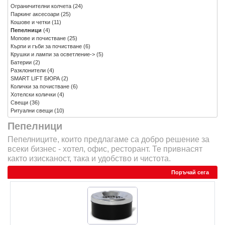
Ограничителни колчета
(24)
Паркинг аксесоари
(25)
Кошове и четки
(11)
Пепелници
(4)
Мопове и почистване
(25)
Кърпи и гъби за почистване
(6)
Крушки и лампи за осветление->
(5)
Батерии
(2)
Разклонители
(4)
SMART LIFT БЮРА
(2)
Колички за почистване
(6)
Хотелски колички
(4)
Свещи
(36)
Ритуални свещи
(10)
Пепелници
Пепелниците, които предлагаме са добро решение за
всеки бизнес - хотел, офис, ресторант. Те привнасят
както изисканост, така и удобство и чистота.
Поръчай сега