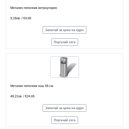
Метален пепелник ветроупорен
9,18лв. / €4.69
Запитай за цена на едро
Поръчай сега
Метален пепелник кош 58 см.
48,21лв. / €24.65
Запитай за цена на едро
Поръчай сега