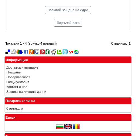
Запитай за цена на едро
Поръчай сега
Показани
1
-
4
(всичко
4
позиции)
Страници:
1
Информация
Доставка и връщане
Плащане
Поверителност
Общи условия
Контакт с нас
Защита на личните данни
Пазарска количка
0 артикули
Езици