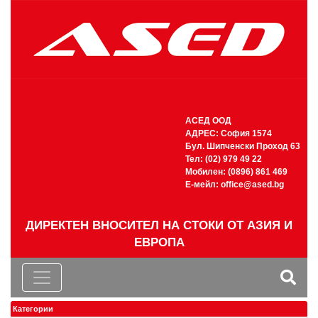
АСЕД ООД
АДРЕС: София 1574
Бул. Шипченски Проход 63
Тел: (02) 979 49 22
Мобилен: (0896) 861 469
Е-мейл:
office@ased.bg
ДИРЕКТЕН ВНОСИТЕЛ НА СТОКИ ОТ АЗИЯ И
ЕВРОПА
Категории