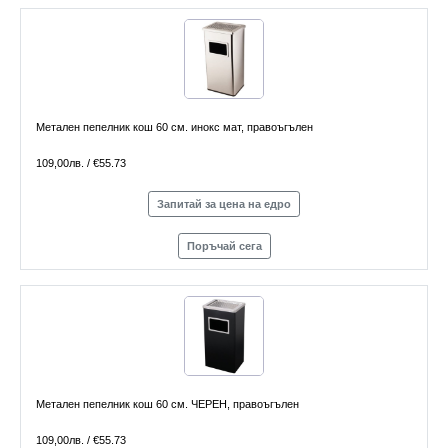
Метален пепелник кош 60 см. инокс мат, правоъгълен
109,00лв. / €55.73
Запитай за цена на едро
Поръчай сега
Метален пепелник кош 60 см. ЧЕРЕН, правоъгълен
109,00лв. / €55.73