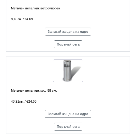
Метален пепелник ветроупорен
9,18лв. / €4.69
Запитай за цена на едро
Поръчай сега
Метален пепелник кош 58 см.
48,21лв. / €24.65
Запитай за цена на едро
Поръчай сега