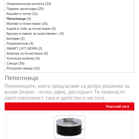
Ограничителни колчета
(24)
Паркинг аксесоари
(25)
Кошове и четки
(11)
Пепелници
(4)
Мопове и почистване
(25)
Кърпи и гъби за почистване
(6)
Крушки и лампи за осветление->
(5)
Батерии
(2)
Разклонители
(4)
SMART LIFT БЮРА
(2)
Колички за почистване
(6)
Хотелски колички
(4)
Свещи
(36)
Ритуални свещи
(10)
Пепелници
Пепелниците, които предлагаме са добро решение за
всеки бизнес - хотел, офис, ресторант. Те привнасят
както изисканост, така и удобство и чистота.
Поръчай сега