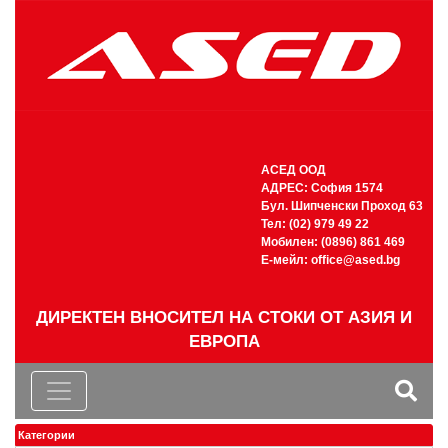
АСЕД ООД
АДРЕС: София 1574
Бул. Шипченски Проход 63
Тел: (02) 979 49 22
Мобилен: (0896) 861 469
Е-мейл:
office@ased.bg
ДИРЕКТЕН ВНОСИТЕЛ НА СТОКИ ОТ АЗИЯ И
ЕВРОПА
Категории