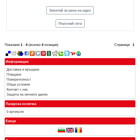
Запитай за цена на едро
Поръчай сега
Показани
1
-
4
(всичко
4
позиции)
Страници:
1
Информация
Доставка и връщане
Плащане
Поверителност
Общи условия
Контакт с нас
Защита на личните данни
Пазарска количка
0 артикули
Езици