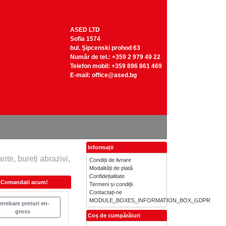
ASED LTD
Sofia 1574
bul. Şipcenski prohod 63
Număr de tel.: +359 2 979 49 22
Telefon mobil: +359 896 861 469
Е-mail:
office@ased.bg
Informații
te, bureți abrazivi,
Condiții de livrare
Modalități de plată
Confidețialitate
Comandati acum!
Termeni și condiții
Contactați-ne
MODULE_BOXES_INFORMATION_BOX_GDPR
ntrebare preturi en-
gross
Coș de cumpărături