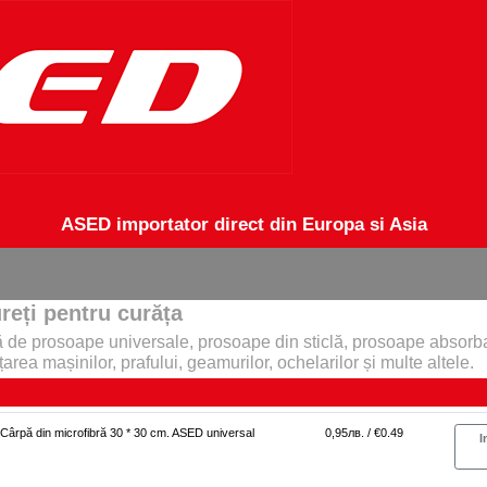
ASED importator direct din Europa si Asia
reți pentru curăța
 de prosoape universale, prosoape din sticlă, prosoape absorban
area mașinilor, prafului, geamurilor, ochelarilor și multe altele.
Cârpă din microfibră 30 * 30 cm. ASED universal
0,95лв. / €0.49
I