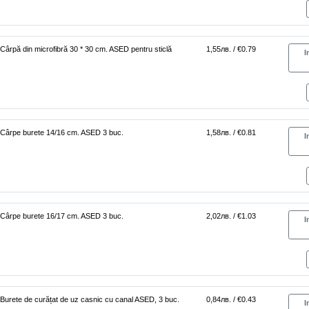
Cârpă din microfibră 30 * 30 cm. ASED pentru sticlă
1,55лв. / €0.79
I
Cârpe burete 14/16 cm. ASED 3 buc.
1,58лв. / €0.81
I
Cârpe burete 16/17 cm. ASED 3 buc.
2,02лв. / €1.03
I
Burete de curățat de uz casnic cu canal ASED, 3 buc.
0,84лв. / €0.43
I