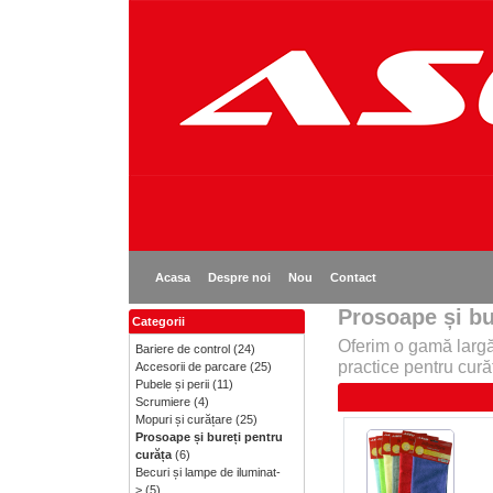
Acasa
Despre noi
Nou
Contact
Prosoape și bu
Categorii
Oferim o gamă largă
Bariere de control
(24)
practice pentru curăț
Accesorii de parcare
(25)
Pubele și perii
(11)
Scrumiere
(4)
Mopuri și curățare
(25)
Prosoape și bureți pentru
curăța
(6)
Becuri și lampe de iluminat-
>
(5)