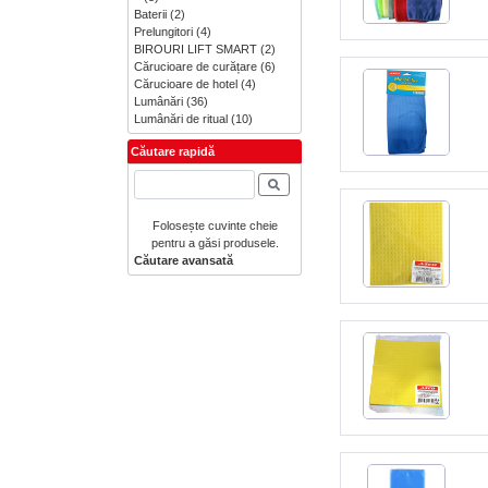
Baterii
(2)
Prelungitori
(4)
BIROURI LIFT SMART
(2)
Cărucioare de curățare
(6)
Cărucioare de hotel
(4)
Lumânări
(36)
Lumânări de ritual
(10)
Căutare rapidă
Folosește cuvinte cheie
pentru a găsi produsele.
Căutare avansată