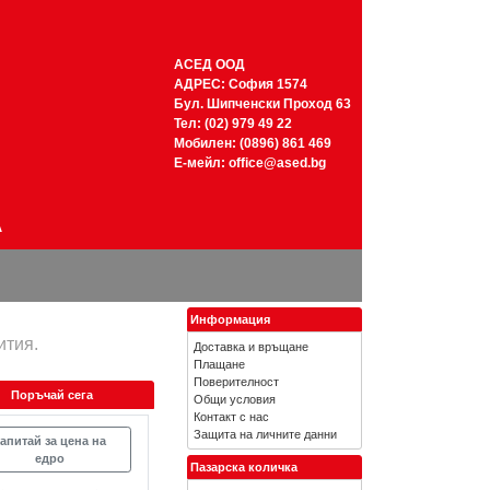
АСЕД ООД
АДРЕС: София 1574
Бул. Шипченски Проход 63
Тел: (02) 979 49 22
Мобилен: (0896) 861 469
Е-мейл:
office@ased.bg
А
Информация
ития.
Доставка и връщане
Плащане
Поверителност
Поръчай сега
Общи условия
Контакт с нас
Защита на личните данни
апитай за цена на
едро
Пазарска количка