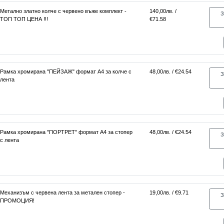
Метално златно колче с червено въже комплект -
140,00лв. /
З
ТОП ТОП ЦЕНА !!!
€71.58
Рамка хромирана "ПЕЙЗАЖ" формат А4 за колче с
48,00лв. / €24.54
З
лента
Рамка хромирана "ПОРТРЕТ" формат А4 за стопер
48,00лв. / €24.54
З
с лента
Механизъм с червена лента за метален стопер -
19,00лв. / €9.71
З
ПРОМОЦИЯ!