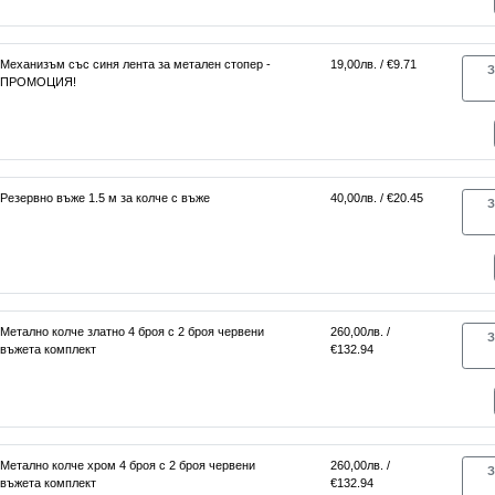
Механизъм със синя лента за метален стопер -
19,00лв. / €9.71
З
ПРОМОЦИЯ!
Резервно въже 1.5 м за колче с въже
40,00лв. / €20.45
З
Метално колче златно 4 броя с 2 броя червени
260,00лв. /
З
въжета комплект
€132.94
Метално колче хром 4 броя с 2 броя червени
260,00лв. /
З
въжета комплект
€132.94