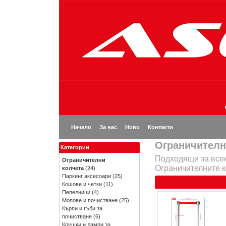
Начало
За нас
Ново
Контакти
Ограничителн
Категории
Подходящи за всек
Ограничителни
Ограничителните к
колчета
(24)
Паркинг аксесоари
(25)
Кошове и четки
(11)
Пепелници
(4)
Мопове и почистване
(25)
Кърпи и гъби за
почистване
(6)
Крушки и лампи за