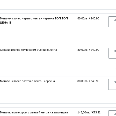
Метален стопер черен с лента - червена ТОП ТОП
80,00лв. / €40.90
З
ЦЕНА !!!
Ограничително колче хром със синя лента
80,00лв. / €40.90
З
Метален стопер златен с лента - червена
80,00лв. / €40.90
З
Метално колче хром с лента 4 метра - жълто/черна
143,00лв. / €73.11
З