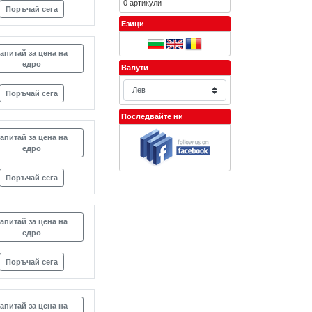
0 артикули
Поръчай сега
Езици
апитай за цена на
едро
Валути
Поръчай сега
Последвайте ни
апитай за цена на
едро
Поръчай сега
апитай за цена на
едро
Поръчай сега
апитай за цена на