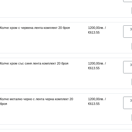
Колче хром с червена лента комплект 20 броя
1200,00лв. /
З
€613.55
Колче хром със синя лента комплект 20 броя
1200,00лв. /
З
€613.55
Колче метално черно с лента черна комплект 20
1200,00лв. /
З
броя
€613.55