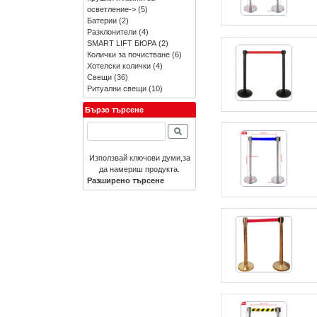
осветление->
(5)
Батерии
(2)
Разклонители
(4)
SMART LIFT БЮРА
(2)
Колички за почистване
(6)
Хотелски колички
(4)
Свещи
(36)
Ритуални свещи
(10)
Бързо търсене
Използвай ключови думи,за
да намериш продукта.
Разширено търсене