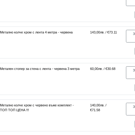
Метално колче хром с лента 4 метра - червена
143,00лв. / €73.11
З
Метален стопер за стена с лента - червена 3 метра
60,00лв. / €30.68
З
Метално колче хром с червено въже комплект -
140,00лв. /
З
ТОП ТОП ЦЕНА !!!
€71.58