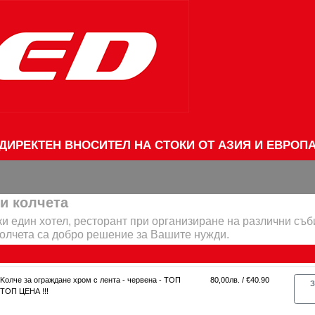
ДИРЕКТЕН ВНОСИТЕЛ НА СТОКИ ОТ АЗИЯ И ЕВРОП
и колчета
и един хотел, ресторант при организиране на различни съб
олчета са добро решение за Вашите нужди.
Kолче за ограждане хром с лента - червена - ТОП
80,00лв. / €40.90
З
ТОП ЦЕНА !!!