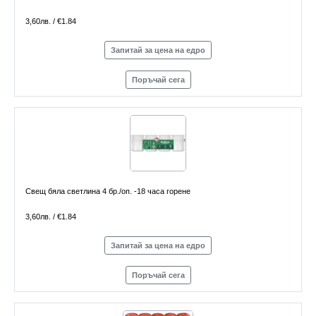
3,60лв. / €1.84
Запитай за цена на едро
Поръчай сега
Свещ бяла светлина 4 бр./оп. -18 часа горене
3,60лв. / €1.84
Запитай за цена на едро
Поръчай сега