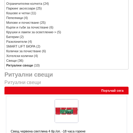
Ограничителни колчета
(24)
Паркинг аксесоари
(25)
Кошове и четки
(11)
Пепелници
(4)
Мопове и почистване
(25)
Кърпи и гъби за почистване
(6)
Крушки и лампи за осветление->
(5)
Батерии
(2)
Разклонители
(4)
SMART LIFT БЮРА
(2)
Колички за почистване
(6)
Хотелски колички
(4)
Свещи
(36)
Ритуални свещи
(10)
Ритуални свещи
Ритуални свещи
Поръчай сега
Свещ червена светлина 4 бр./оп. -18 часа горене