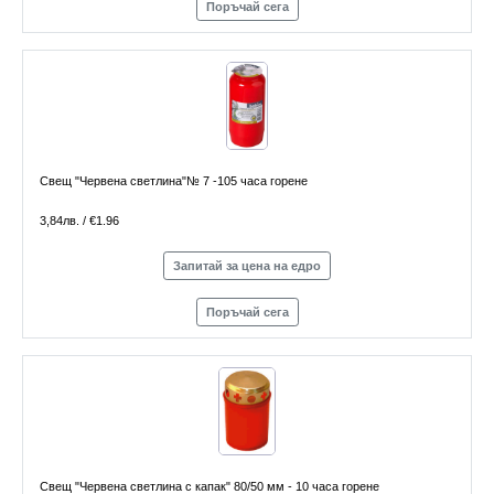
Поръчай сега
Свещ "Червена светлина"№ 7 -105 часа горене
3,84лв. / €1.96
Запитай за цена на едро
Поръчай сега
Свещ "Червена светлина с капак" 80/50 мм - 10 часа горене