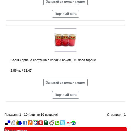
Запитай за цена на едро
Поръчай сега
Свещ червена светлина с капак 3 бр./оп. -10 часа горене
2,88лв. / €1.47
Запитай за цена на едро
Поръчай сега
Показани
1
-
10
(всичко
10
позиции)
Страници:
1
Информация