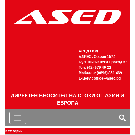
АСЕД ООД
АДРЕС: София 1574
Бул. Шипченски Проход 63
Тел: (02) 979 49 22
Мобилен: (0896) 861 469
Е-мейл:
office@ased.bg
ДИРЕКТЕН ВНОСИТЕЛ НА СТОКИ ОТ АЗИЯ И
ЕВРОПА
Категории