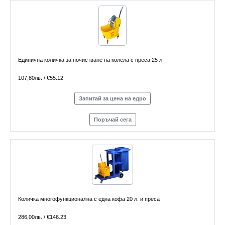
Единична количка за почистване на колела с преса 25 л
107,80лв. / €55.12
Запитай за цена на едро
Поръчай сега
Количка многофункционална с една кофа 20 л. и преса
286,00лв. / €146.23