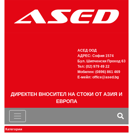
АСЕД ООД
АДРЕС: София 1574
Бул. Шипченски Проход 63
Тел: (02) 979 49 22
Мобилен: (0896) 861 469
Е-мейл:
office@ased.bg
ДИРЕКТЕН ВНОСИТЕЛ НА СТОКИ ОТ АЗИЯ И
ЕВРОПА
Категории