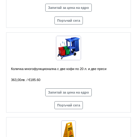
Запитай за цена на едро
Поръчай сега
Количка многофункционална с две кофи по 20 л. и две преси
363,00лв. / €185.60
Запитай за цена на едро
Поръчай сега