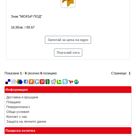
Знак "МОКЪР ПОД"
16,95лв. / €8.67
Запитай за цена на едро
Поръчай сега
Показани
1
-
6
(всичко
6
позиции)
Страници:
1
Информация
Доставка и връщане
Плащане
Поверителност
Общи условия
Контакт с нас
Защита на личните данни
Пазарска количка