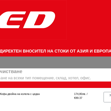
ДИРЕКТЕН ВНОСИТЕЛ НА СТОКИ ОТ АЗИЯ И ЕВРОП
очистване
ане на всеки тип помещение, склад, хотел, офис.
Кофа двойна на колела с цедка
174,80лв. /
З
€89.37