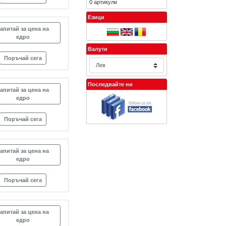
0 артикули
Езици
апитай за цена на
едро
Валути
Поръчай сега
Последвайте ни
апитай за цена на
едро
Поръчай сега
апитай за цена на
едро
Поръчай сега
апитай за цена на
едро