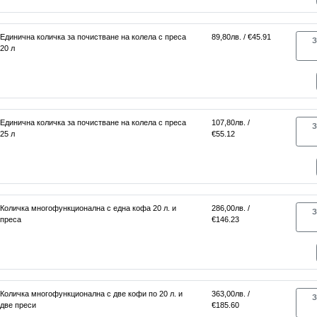
Единична количка за почистване на колела с преса
89,80лв. / €45.91
З
20 л
Единична количка за почистване на колела с преса
107,80лв. /
З
25 л
€55.12
Количка многофункционална с една кофа 20 л. и
286,00лв. /
З
преса
€146.23
Количка многофункционална с две кофи по 20 л. и
363,00лв. /
З
две преси
€185.60