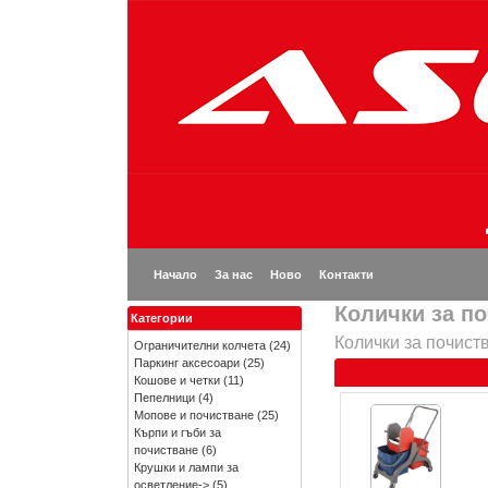
Начало
За нас
Ново
Контакти
Колички за п
Категории
Колички за почиств
Ограничителни колчета
(24)
Паркинг аксесоари
(25)
Кошове и четки
(11)
Пепелници
(4)
Мопове и почистване
(25)
Кърпи и гъби за
почистване
(6)
Крушки и лампи за
осветление->
(5)