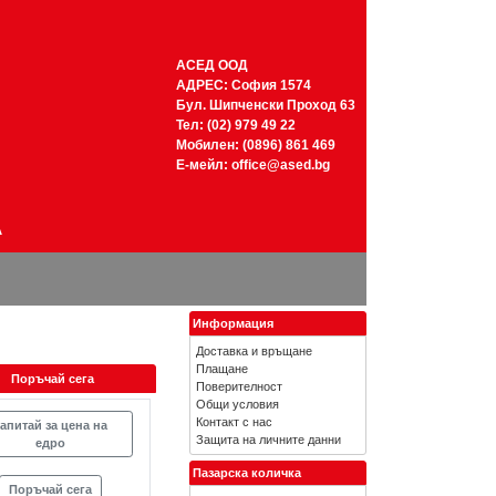
АСЕД ООД
АДРЕС: София 1574
Бул. Шипченски Проход 63
Тел: (02) 979 49 22
Мобилен: (0896) 861 469
Е-мейл:
office@ased.bg
А
Информация
Доставка и връщане
Плащане
Поръчай сега
Поверителност
Общи условия
Контакт с нас
апитай за цена на
Защита на личните данни
едро
Пазарска количка
Поръчай сега