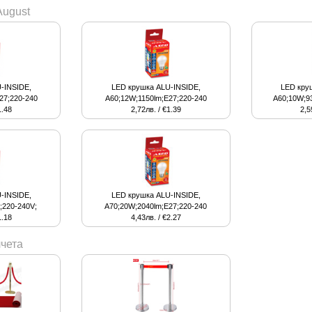
August
-INSIDE,
LED крушка ALU-INSIDE,
LED кру
27;220-240
A60;12W;1150lm;E27;220-240
A60;10W;93
1.48
2,72лв. / €1.39
2,5
-INSIDE,
LED крушка ALU-INSIDE,
;220-240V;
A70;20W;2040lm;E27;220-240
1.18
4,43лв. / €2.27
чета