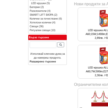
LED крушки
(5)
Нови продукти за 
Батерии
(2)
Разклонители
(4)
SMART LIFT БЮРА
(2)
Колички за почистване
(6)
Хотелски колички
(4)
Свещи
(36)
Ритуални свещи
(10)
LED крушка ALU
A60;15W;1490lm;E
Бързо търсене
2,89лв. / €
Използвай ключови думи,за
да намериш продукта.
Разширено търсене
LED крушка ALU
A60;7W;595lm;E27
2,30лв. / €
Ограничителни кол