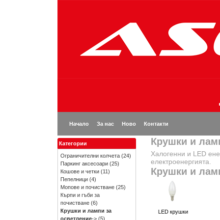
Начало
За нас
Ново
Контакти
Крушки и лам
Категории
Халогенни и LED ене
Ограничителни колчета
(24)
електроенергията.
Паркинг аксесоари
(25)
Крушки и лам
Кошове и четки
(11)
Пепелници
(4)
Мопове и почистване
(25)
Кърпи и гъби за
почистване
(6)
Крушки и лампи за
LED крушки
осветление
->
(5)