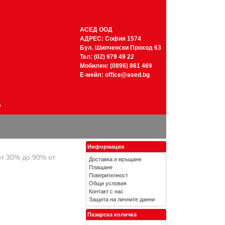
АСЕД ООД
АДРЕС: София 1574
Бул. Шипченски Проход 63
Тел: (02) 979 49 22
Мобилен: (0896) 861 469
Е-мейл:
office@ased.bg
А
Информация
от 30% до 90% от
Доставка и връщане
Плащане
Поверителност
Общи условия
Контакт с нас
Защита на личните данни
Пазарска количка