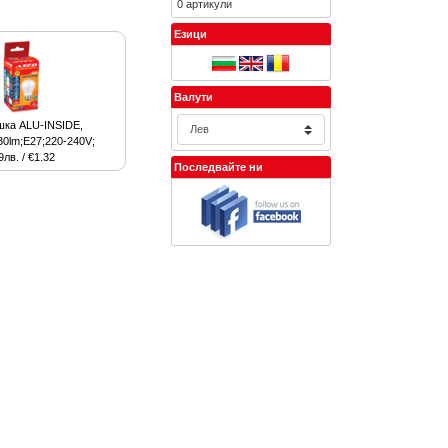
0 артикули
Езици
Валути
шка ALU-INSIDE,
0lm;E27;220-240V;
9лв. / €1.32
Последвайте ни