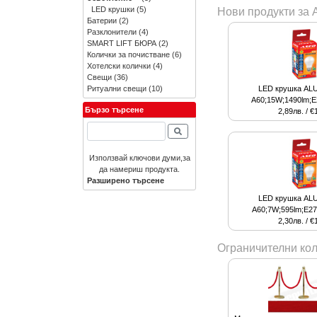
LED крушки
(5)
Нови продукти за 
Батерии
(2)
Разклонители
(4)
SMART LIFT БЮРА
(2)
Колички за почистване
(6)
Хотелски колички
(4)
Свещи
(36)
Ритуални свещи
(10)
LED крушка ALU
A60;15W;1490lm;E
Бързо търсене
2,89лв. / €
Използвай ключови думи,за
да намериш продукта.
Разширено търсене
LED крушка ALU
A60;7W;595lm;E27
2,30лв. / €
Ограничителни кол