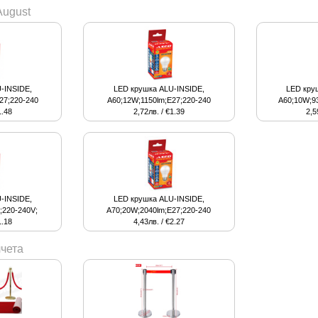
August
-INSIDE,
LED крушка ALU-INSIDE,
LED кру
27;220-240
A60;12W;1150lm;E27;220-240
A60;10W;93
1.48
2,72лв. / €1.39
2,5
-INSIDE,
LED крушка ALU-INSIDE,
;220-240V;
A70;20W;2040lm;E27;220-240
1.18
4,43лв. / €2.27
чета