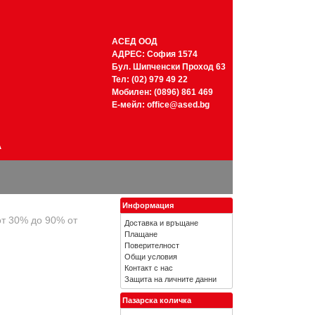
АСЕД ООД
АДРЕС: София 1574
Бул. Шипченски Проход 63
Тел: (02) 979 49 22
Мобилен: (0896) 861 469
Е-мейл:
office@ased.bg
А
Информация
от 30% до 90% от
Доставка и връщане
Плащане
Поверителност
Общи условия
Контакт с нас
Защита на личните данни
Пазарска количка