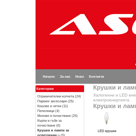
Начало
За нас
Ново
Контакти
Крушки и лам
Категории
Халогенни и LED ене
Ограничителни колчета
(24)
електроенергията.
Паркинг аксесоари
(25)
Крушки и лам
Кошове и четки
(11)
Пепелници
(4)
Мопове и почистване
(25)
Кърпи и гъби за
почистване
(6)
Крушки и лампи за
LED крушки
осветление
->
(5)