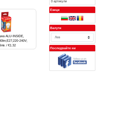
0 артикули
Езици
Валути
шка ALU-INSIDE,
0lm;E27;220-240V;
9лв. / €1.32
Последвайте ни