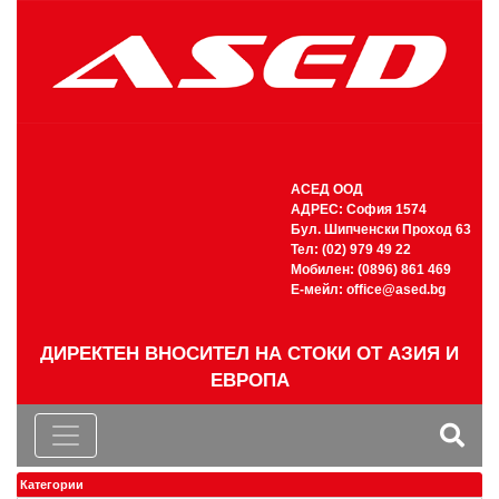
АСЕД ООД
АДРЕС: София 1574
Бул. Шипченски Проход 63
Тел: (02) 979 49 22
Мобилен: (0896) 861 469
Е-мейл:
office@ased.bg
ДИРЕКТЕН ВНОСИТЕЛ НА СТОКИ ОТ АЗИЯ И
ЕВРОПА
Категории