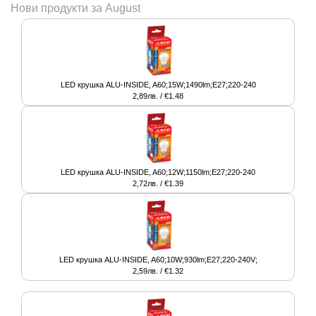
Нови продукти за August
LED крушка ALU-INSIDE, A60;15W;1490lm;E27;220-240
2,89лв. / €1.48
LED крушка ALU-INSIDE, A60;12W;1150lm;E27;220-240
2,72лв. / €1.39
LED крушка ALU-INSIDE, A60;10W;930lm;E27;220-240V;
2,59лв. / €1.32