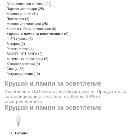
Ограничителни колчета
(24)
Паркинг аксесоари
(25)
Кошове и четки
(11)
Пепелници
(4)
Мопове и почистване
(25)
Кърпи и гъби за почистване
(6)
Крушки и лампи за осветление
->
(5)
LED крушки
(5)
Батерии
(2)
Разклонители
(4)
SMART LIFT БЮРА
(2)
Колички за почистване
(6)
Хотелски колички
(4)
Свещи
(36)
Ритуални свещи
(10)
Крушки и лампи за осветление
Халогенни и LED енергоспестяващи лампи. Продуктите са
сертифицирани и спестяват от 30% до 90% от
електроенергията.
Крушки и лампи за осветление
LED крушки