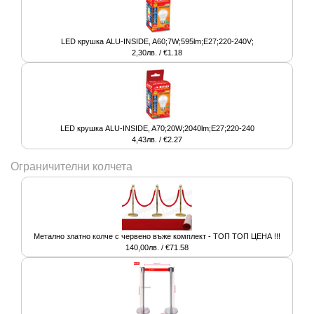
LED крушка ALU-INSIDE, A60;7W;595lm;E27;220-240V;
2,30лв. / €1.18
LED крушка ALU-INSIDE, A70;20W;2040lm;E27;220-240
4,43лв. / €2.27
Ограничителни колчета
Метално златно колче с червено въже комплект - ТОП ТОП ЦЕНА !!!
140,00лв. / €71.58