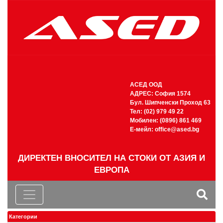
АСЕД ООД
АДРЕС: София 1574
Бул. Шипченски Проход 63
Тел: (02) 979 49 22
Мобилен: (0896) 861 469
Е-мейл:
office@ased.bg
ДИРЕКТЕН ВНОСИТЕЛ НА СТОКИ ОТ АЗИЯ И
ЕВРОПА
Категории