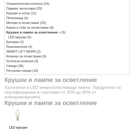
Ограничителни колчета
(24)
Паркинг аксесоари
(25)
Кошове и четки
(11)
Пепелници
(4)
Мопове и почистване
(25)
Кърпи и гъби за почистване
(6)
Крушки и лампи за осветление
->
(5)
LED крушки
(5)
Батерии
(2)
Разклонители
(4)
SMART LIFT БЮРА
(2)
Колички за почистване
(6)
Хотелски колички
(4)
Свещи
(36)
Ритуални свещи
(10)
Крушки и лампи за осветление
Халогенни и LED енергоспестяващи лампи. Продуктите са
сертифицирани и спестяват от 30% до 90% от
електроенергията.
Крушки и лампи за осветление
LED крушки