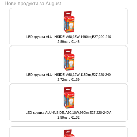
Нови продукти за August
LED крушка ALU-INSIDE, A60;15W;1490lm;E27;220-240
2,89лв. / €1.48
LED крушка ALU-INSIDE, A60;12W;1150lm;E27;220-240
2,72лв. / €1.39
LED крушка ALU-INSIDE, A60;10W;930lm;E27;220-240V;
2,59лв. / €1.32