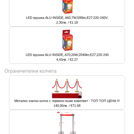
LED крушка ALU-INSIDE, A60;7W;595lm;E27;220-240V;
2,30лв. / €1.18
LED крушка ALU-INSIDE, A70;20W;2040lm;E27;220-240
4,43лв. / €2.27
Ограничителни колчета
Метално златно колче с червено въже комплект - ТОП ТОП ЦЕНА !!!
140,00лв. / €71.58