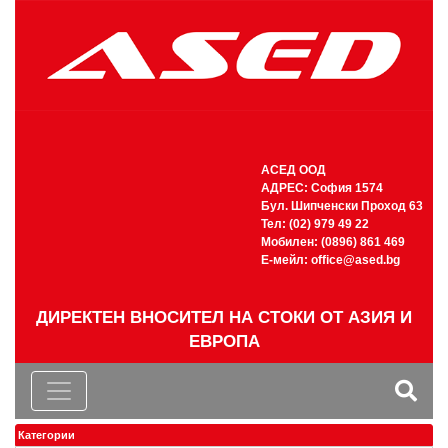
АСЕД ООД
АДРЕС: София 1574
Бул. Шипченски Проход 63
Тел: (02) 979 49 22
Мобилен: (0896) 861 469
Е-мейл:
office@ased.bg
ДИРЕКТЕН ВНОСИТЕЛ НА СТОКИ ОТ АЗИЯ И
ЕВРОПА
Категории