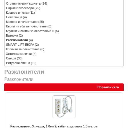
Ограничителни колчета
(24)
Паркинг аксесоари
(25)
Кошове и четки
(11)
Пепелници
(4)
Мопове и почистване
(25)
Кърпи и гъби за почистване
(6)
Крушки и лампи за осветление->
(5)
Батерии
(2)
Разклонители
(4)
SMART LIFT БЮРА
(2)
Колички за почистване
(6)
Хотелски колички
(4)
Свещи
(36)
Ритуални свещи
(10)
Разклонители
Разклонители
Поръчай сега
Разклонител с 3 гнезда, 1.0мм2, кабел с дължина 1.5 метра