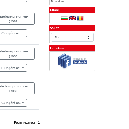
0 produse
Limbi
ntrebare preturi en-
gross
Valute
Cumpără acum
Urmați-ne
ntrebare preturi en-
gross
Cumpără acum
ntrebare preturi en-
gross
Cumpără acum
Pagini rezultate:
1