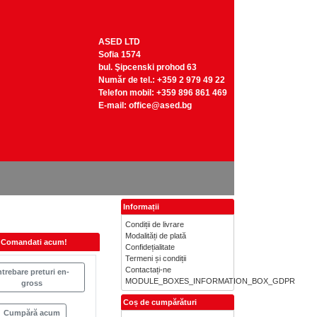
ASED LTD
Sofia 1574
bul. Şipcenski prohod 63
Număr de tel.: +359 2 979 49 22
Telefon mobil: +359 896 861 469
Е-mail:
office@ased.bg
Informații
Condiții de livrare
Modalități de plată
Comandati acum!
Confidețialitate
Termeni și condiții
Contactați-ne
ntrebare preturi en-
MODULE_BOXES_INFORMATION_BOX_GDPR
gross
Coș de cumpărături
Cumpără acum