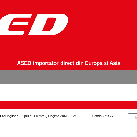
ASED importator direct din Europa si Asia
Prelungitor cu 3 prize, 1.0 mm2, lungime cablu 1.5m
7,28лв. / €3.72
I