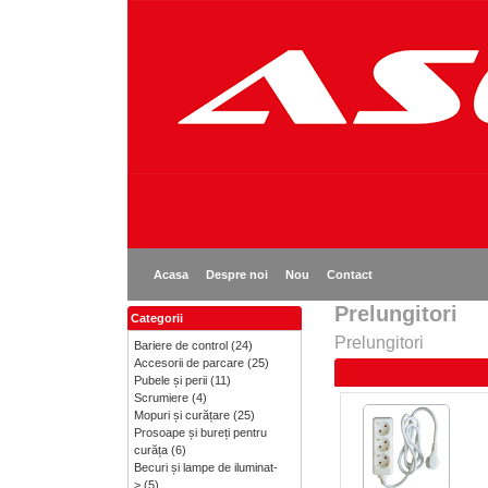
Acasa
Despre noi
Nou
Contact
Prelungitori
Categorii
Prelungitori
Bariere de control
(24)
Accesorii de parcare
(25)
Pubele și perii
(11)
Scrumiere
(4)
Mopuri și curățare
(25)
Prosoape și bureți pentru
curăța
(6)
Becuri și lampe de iluminat-
>
(5)