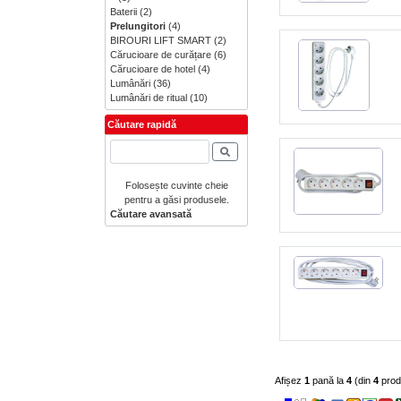
Baterii
(2)
Prelungitori
(4)
BIROURI LIFT SMART
(2)
Cărucioare de curățare
(6)
Cărucioare de hotel
(4)
Lumânări
(36)
Lumânări de ritual
(10)
Căutare rapidă
Folosește cuvinte cheie
pentru a găsi produsele.
Căutare avansată
Afișez
1
pană la
4
(din
4
prod