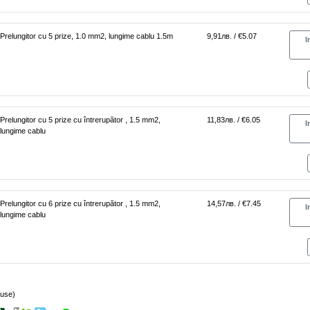
Prelungitor cu 5 prize, 1.0 mm2, lungime cablu 1.5m
9,91лв. / €5.07
I
Prelungitor cu 5 prize cu întrerupător , 1.5 mm2,
11,83лв. / €6.05
I
lungime cablu
Prelungitor cu 6 prize cu întrerupător , 1.5 mm2,
14,57лв. / €7.45
I
lungime cablu
use)