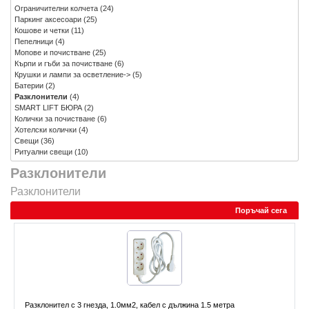
Ограничителни колчета
(24)
Паркинг аксесоари
(25)
Кошове и четки
(11)
Пепелници
(4)
Мопове и почистване
(25)
Кърпи и гъби за почистване
(6)
Крушки и лампи за осветление->
(5)
Батерии
(2)
Разклонители
(4)
SMART LIFT БЮРА
(2)
Колички за почистване
(6)
Хотелски колички
(4)
Свещи
(36)
Ритуални свещи
(10)
Разклонители
Разклонители
Поръчай сега
Разклонител с 3 гнезда, 1.0мм2, кабел с дължина 1.5 метра