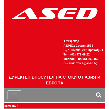
АСЕД ООД
АДРЕС: София 1574
Бул. Шипченски Проход 63
Тел: (02) 979 49 22
Мобилен: (0896) 861 469
Е-мейл:
office@ased.bg
ДИРЕКТЕН ВНОСИТЕЛ НА СТОКИ ОТ АЗИЯ И
ЕВРОПА
Категории