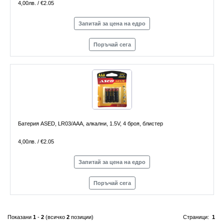
4,00лв. / €2.05
Запитай за цена на едро
Поръчай сега
Батерия ASED, LR03/AAA, алкални, 1.5V, 4 броя, блистер
4,00лв. / €2.05
Запитай за цена на едро
Поръчай сега
Показани
1
-
2
(всичко
2
позиции)
Страници:
1