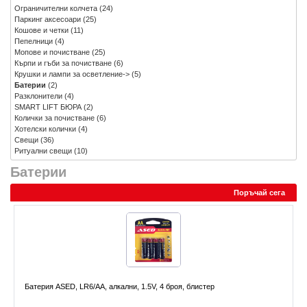
Ограничителни колчета
(24)
Паркинг аксесоари
(25)
Кошове и четки
(11)
Пепелници
(4)
Мопове и почистване
(25)
Кърпи и гъби за почистване
(6)
Крушки и лампи за осветление->
(5)
Батерии
(2)
Разклонители
(4)
SMART LIFT БЮРА
(2)
Колички за почистване
(6)
Хотелски колички
(4)
Свещи
(36)
Ритуални свещи
(10)
Батерии
Поръчай сега
Батерия ASED, LR6/AA, алкални, 1.5V, 4 броя, блистер