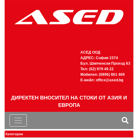
АСЕД ООД
АДРЕС: София 1574
Бул. Шипченски Проход 63
Тел: (02) 979 49 22
Мобилен: (0896) 861 469
Е-мейл:
office@ased.bg
ДИРЕКТЕН ВНОСИТЕЛ НА СТОКИ ОТ АЗИЯ И
ЕВРОПА
Категории