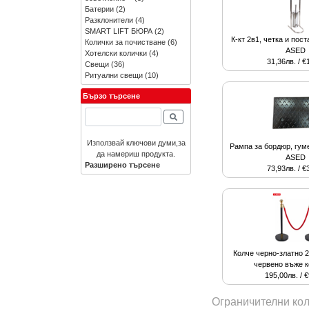
Батерии
(2)
Разклонители
(4)
SMART LIFT БЮРА
(2)
К-кт 2в1, четка и пост
Колички за почистване
(6)
ASED
Хотелски колички
(4)
31,36лв. / €
Свещи
(36)
Ритуални свещи
(10)
Бързо търсене
Използвай ключови думи,за
Рампа за бордюр, гуме
да намериш продукта.
ASED
Разширено търсене
73,93лв. / €
Колче черно-златно 2
червено въже 
195,00лв. / 
Ограничителни кол