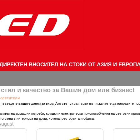
ДИРЕКТЕН ВНОСИТЕЛ НА СТОКИ ОТ АЗИЯ И ЕВРОП
стил и качество за Вашия дом или бизнес!
осетители
т,
въведете вашите данни
за вход. Ако сте тук за първи път и желаете да направите по
осител на домашни потреби, крушки и електрически приспособления на световни про
топлина в интериора на дома, хотела, ресторанта и офиса.
August