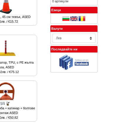
0 артикули
Езици
в, 45 см тежък, ASED
5лв. / €15.72
Валути
Последвайте ни
атор, TPU, с PE жълта
аза, ASED
2лв. / €75.12
оба + катинар + болтове
монтаж ASED
0лв. / €50.82