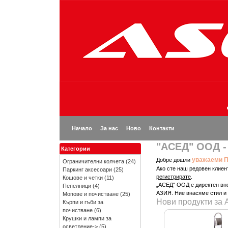
Начало
За нас
Ново
Контакти
"АСЕД" ООД - 
Категории
уважаеми П
Добре дошли
Ограничителни колчета
(24)
Ако сте наш редовен клиен
Паркинг аксесоари
(25)
регистрирате
.
Кошове и четки
(11)
„АСЕД" ООД е директен вн
Пепелници
(4)
АЗИЯ. Ние внасяме стил и 
Мопове и почистване
(25)
Нови продукти за 
Кърпи и гъби за
почистване
(6)
Крушки и лампи за
осветление->
(5)