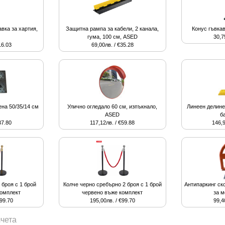
авка за хартия,
Защитна рампа за кабели, 2 канала,
Конус гъвка
гума, 100 см, ASED
30,7
16.03
69,00лв. / €35.28
на 50/35/14 см
Улично огледало 60 см, изпъкнало,
Линеен делине
ASED
б
37.80
117,12лв. / €59.88
146,9
 броя с 1 брой
Колче черно сребърно 2 броя с 1 брой
Антипаркинг ск
комплект
червено въже комплект
за 
€99.70
195,00лв. / €99.70
99,4
чета