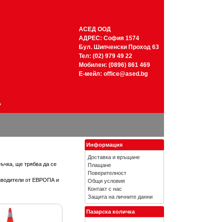
АСЕД ООД
АДРЕС: София 1574
Бул. Шипченски Проход 63
Тел: (02) 979 49 22
Мобилен: (0896) 861 469
Е-мейл:
office@ased.bg
А
Информация
Доставка и връщане
ръчка, ще трябва да се
Плащане
Поверителност
изводители от ЕВРОПА и
Общи условия
Контакт с нас
Защита на личните данни
Пазарска количка