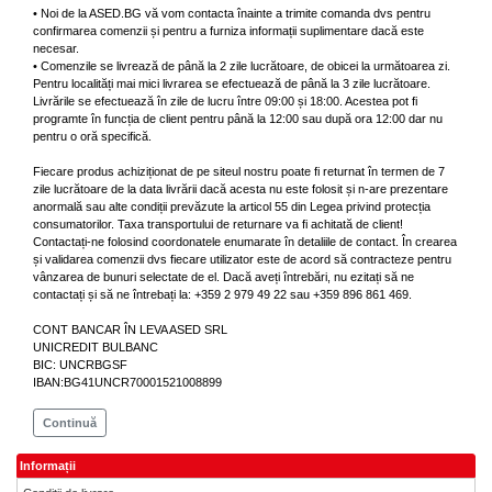
• Noi de la ASED.BG vă vom contacta înainte a trimite comanda dvs pentru
confirmarea comenzii și pentru a furniza informații suplimentare dacă este
necesar.
• Comenzile se livrează de până la 2 zile lucrătoare, de obicei la următoarea zi.
Pentru localități mai mici livrarea se efectuează de până la 3 zile lucrătoare.
Livrările se efectuează în zile de lucru între 09:00 și 18:00. Acestea pot fi
programte în funcția de client pentru până la 12:00 sau după ora 12:00 dar nu
pentru o oră specifică.
Fiecare produs achiziționat de pe siteul nostru poate fi returnat în termen de 7
zile lucrătoare de la data livrării dacă acesta nu este folosit și n-are prezentare
anormală sau alte condiții prevăzute la articol 55 din Legea privind protecția
consumatorilor. Taxa transportului de returnare va fi achitată de client!
Contactați-ne folosind coordonatele enumarate în detaliile de contact. În crearea
și validarea comenzii dvs fiecare utilizator este de acord să contracteze pentru
vânzarea de bunuri selectate de el. Dacă aveți întrebări, nu ezitați să ne
contactați și să ne întrebați la: +359 2 979 49 22 sau +359 896 861 469.
CONT BANCAR ÎN LEVA ASED SRL
UNICREDIT BULBANC
BIC: UNCRBGSF
IBAN:BG41UNCR70001521008899
Continuă
Informații