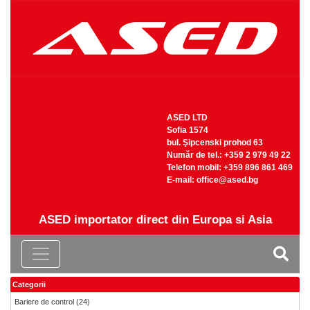
ASED LTD
Sofia 1574
bul. Şipcenski prohod 63
Număr de tel.: +359 2 979 49 22
Telefon mobil: +359 896 861 469
Е-mail:
office@ased.bg
ASED importator direct din Europa si Asia
Categorii
Bariere de control
(24)