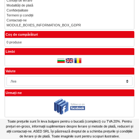
Condiții de livrare
Modalități de plată
Confidețialitate
Termeni și condiții
Contactați-ne
MODULE_BOXES_INFORMATION_BOX_GDPR
Coș de cumpărături
0 produse
Limbi
Valute
Urmați-ne
Toate prețurile sunt în leva bulgare pentru o bucată (complect) cu TVA 20%. Pentru
prețuri en-gross, informații suplimentare despre livrare și metode de plată, reduceri și
alții contactați-ne. ASED SRL își păstrează dreptul de a schimba prețurile și condițiile
de livrare și de plată. Toate imaginile sunt pentru scopuri ilustrative.