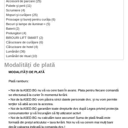
Accesorii de parcare
(25)
Pubele și perii
(11)
Scrumiere
(4)
Mopuri și curățare
(25)
Prosoape și bureți pentru curăța
(6)
Becuri și lampe de iluminat->
(5)
Baterii
(2)
Prelungitori
(4)
BIROURI LIFT SMART
(2)
Cărucioare de curățare
(6)
Cărucioare de hotel
(4)
Lumânări
(36)
Lumânări de ritual
(10)
Modalități de plată
MODALITĂȚI DE PLATĂ
Plată ramburs:
• Noi de la ASED.BG nu vă va cere bani în avans. Plata pentru fiecare comandă
se efectuează la curier în momentul livrării.
• Noi de la ASED.BG vom păstra strict datele personale dvs. și nu vom permite
terților să aibă acces la acestea.
• Noi de la ASED.BG garantăm toate drepturile dvs după Legea privind protecția
consumatorilor și vă încurajăm să fiți utilizatori activi!
• Noi de la ASED.BG nu calculăm taxe ascunse! Suma de plată finală este
formată din prețul articulului + taxa livrării. Noi nu vă va cerem mai mulți bani
decât valoarea indicată la comanda dvs.!