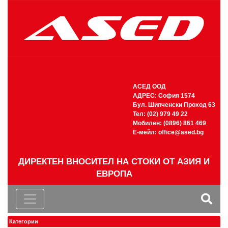
АСЕД ООД
АДРЕС: София 1574
Бул. Шипченски Проход 63
Тел: (02) 979 49 22
Мобилен: (0896) 861 469
Е-мейл:
office@ased.bg
ДИРЕКТЕН ВНОСИТЕЛ НА СТОКИ ОТ АЗИЯ И
ЕВРОПА
Категории