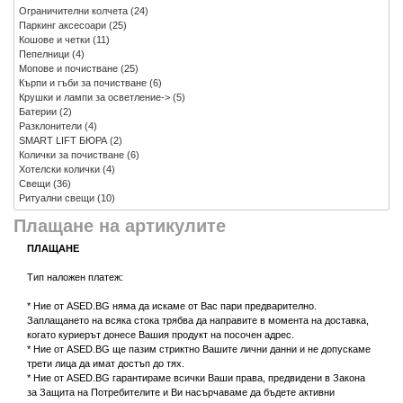
Ограничителни колчета
(24)
Паркинг аксесоари
(25)
Кошове и четки
(11)
Пепелници
(4)
Мопове и почистване
(25)
Кърпи и гъби за почистване
(6)
Крушки и лампи за осветление->
(5)
Батерии
(2)
Разклонители
(4)
SMART LIFT БЮРА
(2)
Колички за почистване
(6)
Хотелски колички
(4)
Свещи
(36)
Ритуални свещи
(10)
Плащане на артикулите
ПЛАЩАНЕ
Тип наложен платеж:
* Ние от ASED.BG няма да искаме от Вас пари предварително.
Заплащането на всяка стока трябва да направите в момента на доставка,
когато куриерът донесе Вашия продукт на посочен адрес.
* Ние от ASED.BG ще пазим стриктно Вашите лични данни и не допускаме
трети лица да имат достъп до тях.
* Ние от ASED.BG гарантираме всички Ваши права, предвидени в Закона
за Защита на Потребителите и Ви насърчаваме да бъдете активни