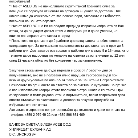
потребители!
* Ние от ASED.BG не начисляваме скрити такси! Крайната сума за
плащане се образува от цената на артикула + цената за доставка. Ние
никога няма да изискваме от Вас повече пари, отколкото е стойността,
посочена на Вашата поръчка!
* Ние от ASED.BG ще Ви се обадим преди да изпратим избраната от Вас
стока, за да ви дадем допълнителна информация и да се уверим, че
всичко по направената заявка е наред.
* Поръчките се доставят до 2 работни дни след заявката, обикновено на
следващия ден. За по-малките населени места доставката е в срок до 3
работни дни. Доставки се извършват в работни дни между 9 и 18 часа, като
те може да се насрочват по желание на клиента за изпълнение до 12 или
след 12 часа на обяд, но без конкретен час за изпълнение.
Закупена стока може да бъде върната в срок от 7 работни дни от
получаването, ако не е ползвана или с нарушен търговски вид и при
всички други условия по член 55 от Закона за Защита на Потребителите.
Разноските по връщането на стоката са за сметка на купувача! За връзка
с нас използвайте координатите посочени в страницата с контакти. При
създаването и потвърждаването на поръчката си, всеки потребител дава
своето съгласие за сключване на договор за покупко-продажба на
избраната от него стока.
Ако имате въпроси не се притеснявайте да звъннете и да ни попитате на
телефон: +359 2 979 49 22 или +359 896 861 469
БАНКОВА СМЕТКА В ЛЕВА АСЕД ООД
УНИКРЕДИТ БУЛБАНК АД
BIC: UNCRBGSF