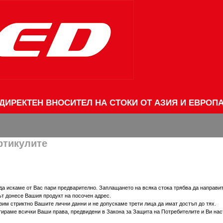
ДИРЕКТЕН ВНОСИТЕЛ НА СТОКИ ОТ АЗИЯ И ЕВРОП
ртикулите
да искаме от Вас пари предварително. Заплащането на всяка стока трябва да направи
ът донесе Вашия продукт на посочен адрес.
зим стриктно Вашите лични данни и не допускаме трети лица да имат достъп до тях.
тираме всички Ваши права, предвидени в Закона за Защита на Потребителите и Ви на