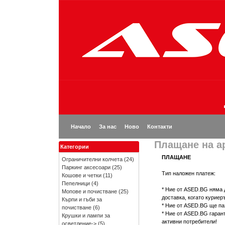
Начало
За нас
Ново
Контакти
Плащане на а
Категории
ПЛАЩАНЕ
Ограничителни колчета
(24)
Паркинг аксесоари
(25)
Тип наложен платеж:
Кошове и четки
(11)
Пепелници
(4)
* Ние от ASED.BG няма 
Мопове и почистване
(25)
доставка, когато куриер
Кърпи и гъби за
* Ние от ASED.BG ще па
почистване
(6)
* Ние от ASED.BG гаран
Крушки и лампи за
активни потребители!
осветление->
(5)