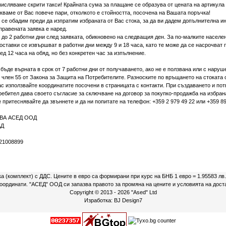
исляваме скрити такси! Крайната сума за плащане се образува от цената на артикула 
кваме от Вас повече пари, отколкото е стойността, посочена на Вашата поръчка!
 се обадим преди да изпратим избраната от Вас стока, за да ви дадем допълнителна и
правената заявка е наред.
 до 2 работни дни след заявката, обикновено на следващия ден. За по-малките населе
Доставки се извършват в работни дни между 9 и 18 часа, като те може да се насрочват 
ед 12 часа на обяд, но без конкретен час за изпълнение.
бъде върната в срок от 7 работни дни от получаването, ако не е ползвана или с наруш
 член 55 от Закона за Защита на Потребителите. Разноските по връщането на стоката 
ас използвайте координатите посочени в страницата с контакти. При създаването и по
ребител дава своето съгласие за сключване на договор за покупко-продажба на избрана
 притеснявайте да звъннете и да ни попитате на телефон: +359 2 979 49 22 или +359 8
ЕВА АСЕД ООД
АД
21008899
ка (комплект) с ДДС. Цените в евро са формирани при курс на БНБ 1 евро = 1.95583 лв
 координати. "АСЕД" ООД си запазва правото за промяна на цените и условията на дост
Copyright © 2013 - 2026
"Ased" Ltd
Изработка:
BJ Design7