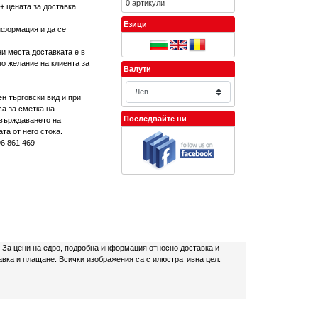
0 артикули
+ цената за доставка.
Езици
нформация и да се
ни места доставката е в
по желание на клиента за
Валути
ен търговски вид и при
са за сметка на
Последвайте ни
твърждаването на
та от него стока.
96 861 469
. За цени на едро, подробна информация относно доставка и
авка и плащане. Всички изображения са с илюстративна цел.