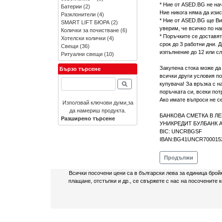
* Ние от ASED.BG не нач
Батерии
(2)
Ние никога няма да изис
Разклонители
(4)
* Ние от ASED.BG ще Ви
SMART LIFT БЮРА
(2)
уверим, че всичко по на
Колички за почистване
(6)
* Поръчките се доставят
Хотелски колички
(4)
срок до 3 работни дни. 
Свещи
(36)
изпълнение до 12 или сл
Ритуални свещи
(10)
Закупена стока може да 
Бързо търсене
всички други условия по
купувача! За връзка с н
поръчката си, всеки пот
Ако имате въпроси не се
Използвай ключови думи,за
да намериш продукта.
БАНКОВА СМЕТКА В Л
Разширено търсене
УНИКРЕДИТ БУЛБАНК 
BIC: UNCRBGSF
IBAN:BG41UNCR700015
Продължи
Всички посочени цени са в български лева за единица брой
плащане, отстъпки и др., се свържете с нас на посочените