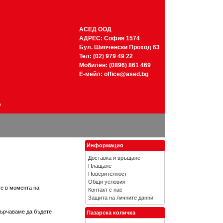
АСЕД ООД
АДРЕС: София 1574
Бул. Шипченски Проход 63
Тел: (02) 979 49 22
Мобилен: (0896) 861 469
Е-мейл:
office@ased.bg
А
Информация
Доставка и връщане
Плащане
Поверителност
Общи условия
те в момента на
Контакт с нас
Защита на личните данни
сърчаваме да бъдете
Пазарска количка