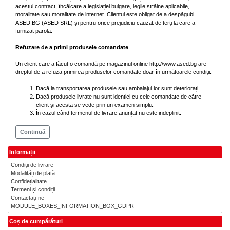
acestui contract, încălcare a legislației bulgare, legile străine aplicabile,
moralitate sau moralitate de internet. Clientul este obligat de a despăgubi
ASED.BG (ASED SRL) și pentru orice prejudiciu cauzat de terți la care a
furnizat parola.
Refuzare de a primi produsele comandate
Un client care a făcut o comandă pe magazinul online http://www.ased.bg are
dreptul de a refuza primirea produselor comandate doar în următoarele condiții:
Dacă la transportarea produsele sau ambalajul lor sunt deteriorați
Dacă produsele livrate nu sunt identici cu cele comandate de către
client și acesta se vede prin un examen simplu.
În cazul când termenul de livrare anunțat nu este indeplinit.
Continuă
Informații
Condiții de livrare
Modalități de plată
Confidețialitate
Termeni și condiții
Contactați-ne
MODULE_BOXES_INFORMATION_BOX_GDPR
Coș de cumpărături