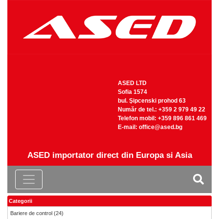
ASED LTD
Sofia 1574
bul. Şipcenski prohod 63
Număr de tel.: +359 2 979 49 22
Telefon mobil: +359 896 861 469
Е-mail:
office@ased.bg
ASED importator direct din Europa si Asia
Categorii
Bariere de control
(24)