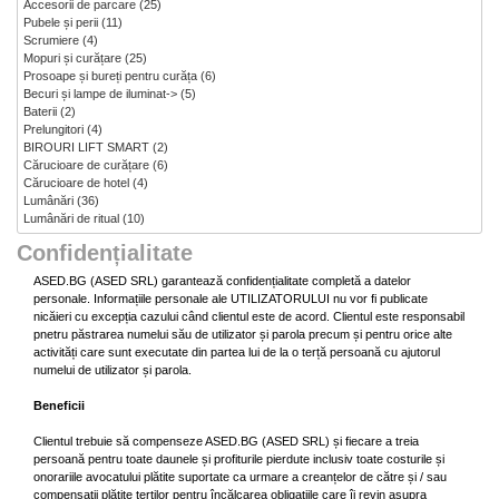
Accesorii de parcare
(25)
Pubele și perii
(11)
Scrumiere
(4)
Mopuri și curățare
(25)
Prosoape și bureți pentru curăța
(6)
Becuri și lampe de iluminat->
(5)
Baterii
(2)
Prelungitori
(4)
BIROURI LIFT SMART
(2)
Cărucioare de curățare
(6)
Cărucioare de hotel
(4)
Lumânări
(36)
Lumânări de ritual
(10)
Confidențialitate
ASED.BG (ASED SRL) garantează confidențialitate completă a datelor
personale. Informațiile personale ale UTILIZATORULUI nu vor fi publicate
nicăieri cu excepția cazului când clientul este de acord. Clientul este responsabil
pnetru păstrarea numelui său de utilizator și parola precum și pentru orice alte
activități care sunt executate din partea lui de la o terță persoană cu ajutorul
numelui de utilizator și parola.
Beneficii
Clientul trebuie să compenseze ASED.BG (ASED SRL) și fiecare a treia
persoană pentru toate daunele și profiturile pierdute inclusiv toate costurile și
onorariile avocatului plătite suportate ca urmare a creanțelor de către și / sau
compensații plătite terților pentru încălcarea obligațiile care îi revin asupra