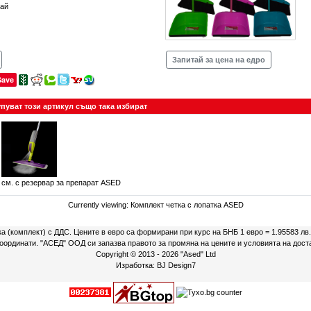
тай
Запитай за цена на едро
Save
упуват този артикул също така избират
м. с резервар за препарат ASED
Currently viewing:
Комплект четка с лопатка ASED
ка (комплект) с ДДС. Цените в евро са формирани при курс на БНБ 1 евро = 1.95583 лв
 координати. "АСЕД" ООД си запазва правото за промяна на цените и условията на дост
Copyright © 2013 - 2026
"Ased" Ltd
Изработка:
BJ Design7