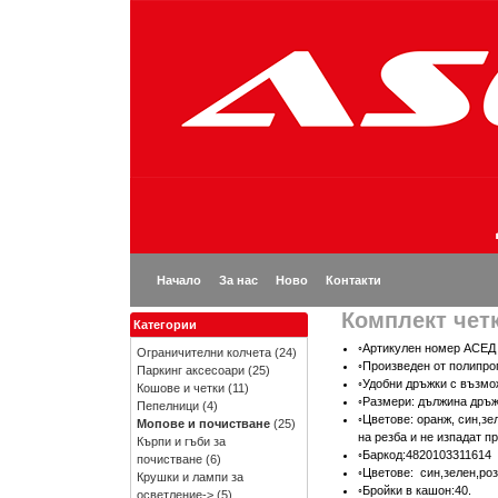
Начало
За нас
Ново
Контакти
Комплект чет
Категории
◦Артикулен номер АСЕД 
Ограничителни колчета
(24)
◦Произведен от полипро
Паркинг аксесоари
(25)
◦Удобни дръжки с възмо
Кошове и четки
(11)
◦Размери: дължина дръжк
Пепелници
(4)
◦Цветове: оранж, син,зе
Мопове и почистване
(25)
на резба и не изпадат п
Кърпи и гъби за
◦Баркод:4820103311614
почистване
(6)
◦Цветове: син,зелен,ро
Крушки и лампи за
◦Бройки в кашон:40.
осветление->
(5)