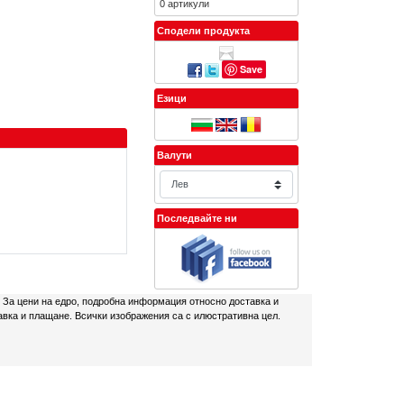
0 артикули
Сподели продукта
Save
Езици
Валути
Последвайте ни
. За цени на едро, подробна информация относно доставка и
авка и плащане. Всички изображения са с илюстративна цел.