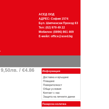
АСЕД ООД
АДРЕС: София 1574
Бул. Шипченски Проход 63
Тел: (02) 979 49 22
Мобилен: (0896) 861 469
Е-мейл:
office@ased.bg
А
9,50лв. / €4.86
Информация
Доставка и връщане
Плащане
Поверителност
Общи условия
Контакт с нас
Защита на личните данни
Пазарска количка