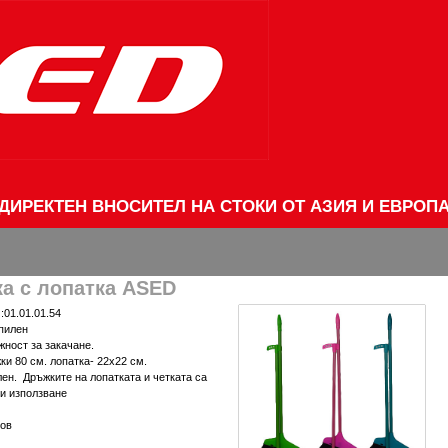
ДИРЕКТЕН ВНОСИТЕЛ НА СТОКИ ОТ АЗИЯ И ЕВРОП
ка с лопатка ASED
:01.01.01.54
пилен
жност за закачане.
и 80 см. лопатка- 22х22 см.
лен. Дръжките на лопатката и четката са
ри използване
зов