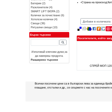
◦Страна на произход:Ки
Батерии
(2)
Разклонители
(4)
SMART LIFT БЮРА
(2)
Колички за почистване
(6)
Хотелски колички
(4)
Добави в количката
Свещи
(36)
Ритуални свещи
(10)
Бързо търсене
Посетителите, който зак
Използвай ключови думи,за
да намериш продукта.
Разширено търсене
СПРЕЙ МОП 120 с
Всички посочени цени са в български лева за единица брой
плащане, отстъпки и др., се свържете с нас на посочените