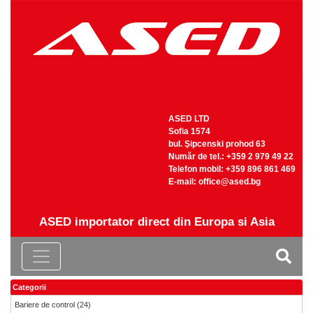
ASED LTD
Sofia 1574
bul. Şipcenski prohod 63
Număr de tel.: +359 2 979 49 22
Telefon mobil: +359 896 861 469
Е-mail:
office@ased.bg
ASED importator direct din Europa si Asia
Categorii
Bariere de control
(24)