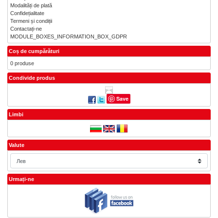
Modalități de plată
Confidețialitate
Termeni și condiții
Contactați-ne
MODULE_BOXES_INFORMATION_BOX_GDPR
Coș de cumpărături
0 produse
Condivide produs
Save
Limbi
Valute
Urmați-ne