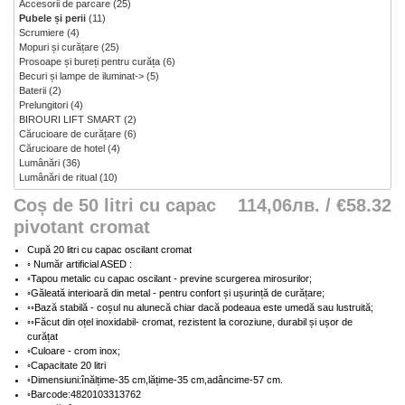
Accesorii de parcare
(25)
Pubele și perii
(11)
Scrumiere
(4)
Mopuri și curățare
(25)
Prosoape și bureți pentru curăța
(6)
Becuri și lampe de iluminat->
(5)
Baterii
(2)
Prelungitori
(4)
BIROURI LIFT SMART
(2)
Cărucioare de curățare
(6)
Cărucioare de hotel
(4)
Lumânări
(36)
Lumânări de ritual
(10)
Coș de 50 litri cu capac
114,06лв. / €58.32
pivotant cromat
Cupă 20 litri cu capac oscilant cromat
◦ Număr artificial ASED :
◦Tapou metalic cu capac oscilant - previne scurgerea mirosurilor;
◦Găleată interioară din metal - pentru confort și ușurință de curățare;
◦◦Bază stabilă - coșul nu alunecă chiar dacă podeaua este umedă sau lustruită;
◦◦Făcut din oțel inoxidabil- cromat, rezistent la coroziune, durabil și ușor de
curățat
◦Culoare - crom inox;
◦Capacitate 20 litri
◦Dimensiuni:înălțime-35 cm,lățime-35 cm,adâncime-57 cm.
◦Barcode:4820103313762