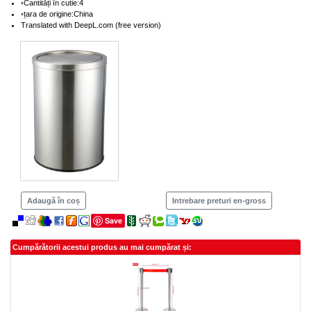
◦Cantități în cutie:4
◦țara de origine:China
Translated with DeepL.com (free version)
Adaugă în coș
Intrebare preturi en-gross
Save
Cumpărătorii acestui produs au mai cumpărat și: