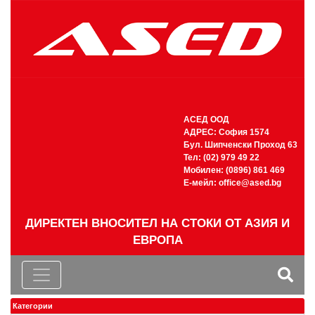
АСЕД ООД
АДРЕС: София 1574
Бул. Шипченски Проход 63
Тел: (02) 979 49 22
Мобилен: (0896) 861 469
Е-мейл:
office@ased.bg
ДИРЕКТЕН ВНОСИТЕЛ НА СТОКИ ОТ АЗИЯ И
ЕВРОПА
Категории