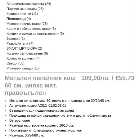
Ограничителни колчета
(24)
Паркинг аксесоари
(25)
Кошове и четки
(11)
Пепелници
(4)
Мопове и почистване
(25)
Кърпи и гъби за почистване
(6)
Крушки и лампи за осветление->
(5)
Батерии
(2)
Разклонители
(4)
SMART LIFT БЮРА
(2)
Колички за почистване
(6)
Хотелски колички
(4)
Свещи
(36)
Ритуални свещи
(10)
Метален пепелник кош
109,00лв. / €55.73
60 см. инокс мат,
правоъгълен
Метален пепелник кош 60, инокс мат, правоъгълен 30/24/60 см.
Артикулен номер АСЕД: 01.02.03.01
Вътрешен съд - подцинкована ламарина
Подходящ за офиси, заведения, хотели и други публични места
Ветроупорен
Размери на отвора на кошчето 16/13 см.
Произведен от благородна стомана инокс мат
Размери: 30/24/60 см.