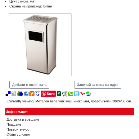
Цвят : инокс мат
Страна на произход: Китай
Добави в количката
Запитай за цена на едро
Save
Currently viewing:
Метален пепелник кош, инокс мат, правоъгълен 30/24/60 cm.
Информация
Доставка и връщане
Плащане
Поверителност
Общи условия