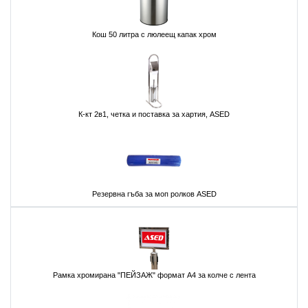
Кош 50 литра с люлеещ капак хром
К-кт 2в1, четка и поставка за хартия, ASED
Резервна гъба за моп ролков ASED
Рамка хромирана "ПЕЙЗАЖ" формат А4 за колче с лента