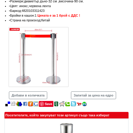
◦Размери:диаметър дъно-32 см ,височина-90 см.
◦Цвят: инокс,червена лента
◦Баркод:4820103311423
◦Бройки в кашон:1
Цената е за 1 брой с ДДС !
◦Страна на произход:Китай
Добави в количката
Запитай за цена на едро
Save
Посетителите, който закупуват този артикул също така избират