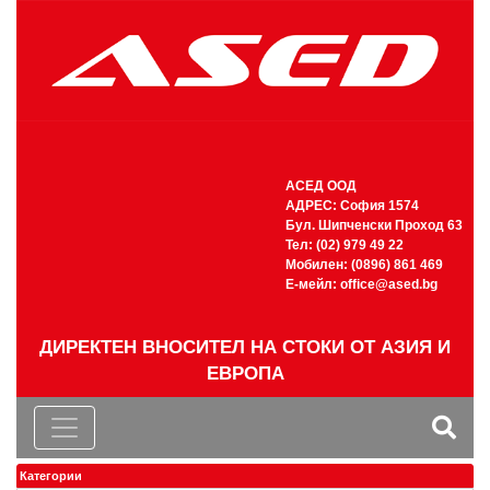
АСЕД ООД
АДРЕС: София 1574
Бул. Шипченски Проход 63
Тел: (02) 979 49 22
Мобилен: (0896) 861 469
Е-мейл:
office@ased.bg
ДИРЕКТЕН ВНОСИТЕЛ НА СТОКИ ОТ АЗИЯ И
ЕВРОПА
Категории