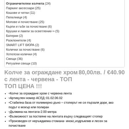
Ограничителни колчета
(24)
Паркинг аксесоари
(25)
Кошове и четки
(11)
Пепелници
(4)
Мопове и почистване
(25)
Кърпи и гъби за почистване
(6)
Крушки и лампи за осветление->
(5)
Батерии
(2)
Разклонители
(4)
SMART LIFT БЮРА
(2)
Колички за почистване
(6)
Хотелски колички
(4)
Свещи
(36)
Ритуални свещи
(10)
Kолче за ограждане хром
80,00лв. / €40.90
с лента - червена - ТОП
ТОП ЦЕНА !!!
◦Колче за ограждане хром с червена лента
◦Артикулен номер АСЕД :01.02.06.02
◦Стабилна база от полимерно дъно – стоперът не се пързаля дори, ако
подът е мокър или полиран
◦Дължина на лентата-2.00 метра
◦Възможност за поствяне на лентата върху следващият стопер
◦Произведен от неръждаема стомана- инокс,издръжлив и лесен за
почистване