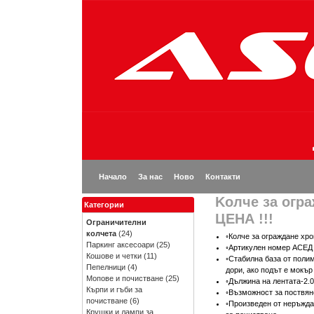
Начало
За нас
Ново
Контакти
Kолче за огра
Категории
ЦЕНА !!!
Ограничителни
колчета
(24)
◦Колче за ограждане хро
Паркинг аксесоари
(25)
◦Артикулен номер АСЕД 
Кошове и четки
(11)
◦Стабилна база от поли
Пепелници
(4)
дори, ако подът е мокър
Мопове и почистване
(25)
◦Дължина на лентата-2.
Кърпи и гъби за
◦Възможност за поствян
почистване
(6)
◦Произведен от неръжда
Крушки и лампи за