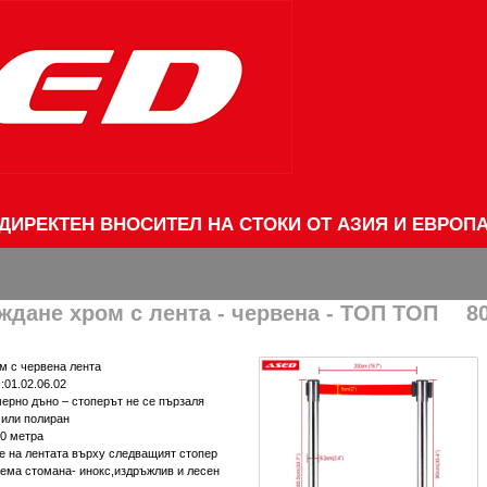
ДИРЕКТЕН ВНОСИТЕЛ НА СТОКИ ОТ АЗИЯ И ЕВРОП
ждане хром с лента - червена - ТОП ТОП
80
м с червена лента
:01.02.06.02
мерно дъно – стоперът не се пързаля
 или полиран
00 метра
е на лентата върху следващият стопер
ема стомана- инокс,издръжлив и лесен