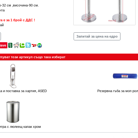
-32 см ,височина-90 см.
нта
а е за 1 брой с ДДС !
тай
Запитай за цена на едро
Save
упуват този артикул също така избират
тка и поставка за хартия, ASED
Резервна гъба за моп ро
итра с люлеещ капак хром