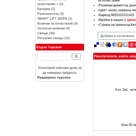
за почистване
осветление->
(5)
◦Размери:диаметър дъно
Батерии
(2)
◦Цвят: инокс,червена ле
Разклонители
(4)
◦Баркод:4820103311423
SMART LIFT БЮРА
(2)
◦Бройки в кашон:1
Ценат
Колички за почистване
(6)
◦Страна на произход:Ки
Хотелски колички
(4)
Свещи
(36)
Добави в количката
Ритуални свещи
(10)
Бързо търсене
Посетителите, който зак
Използвай ключови думи,за
да намериш продукта.
Разширено търсене
К-кт 2в1, че
Кош 50 л