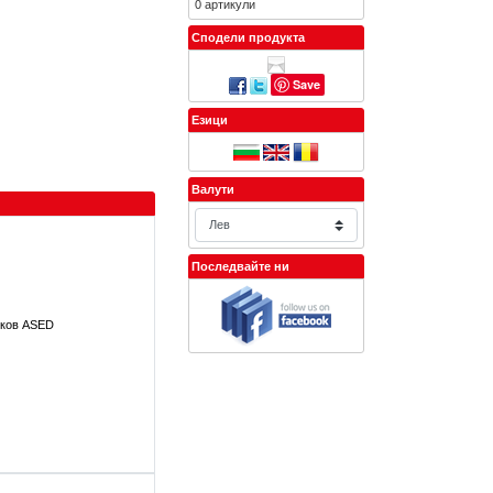
0 артикули
Сподели продукта
Save
Езици
Валути
Последвайте ни
лков ASED