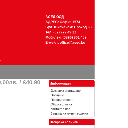
АСЕД ООД
АДРЕС: София 1574
Бул. Шипченски Проход 63
Тел: (02) 979 49 22
Мобилен: (0896) 861 469
Е-мейл:
office@ased.bg
А
,00лв. / €40.90
Информация
Доставка и връщане
Плащане
Поверителност
Общи условия
Контакт с нас
Защита на личните данни
Пазарска количка