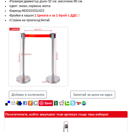
◦Размери:диаметър дъно-32 см ,височина-90 см.
◦Цвят: инокс,червена лента
◦Баркод:4820103311423
◦Бройки в кашон:1
Цената е за 1 брой с ДДС !
◦Страна на произход:Китай
Добави в количката
Запитай за цена на едро
Save
Посетителите, който закупуват този артикул също така избират