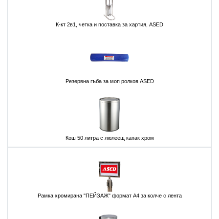
К-кт 2в1, четка и поставка за хартия, ASED
Резервна гъба за моп ролков ASED
Кош 50 литра с люлеещ капак хром
Рамка хромирана "ПЕЙЗАЖ" формат А4 за колче с лента