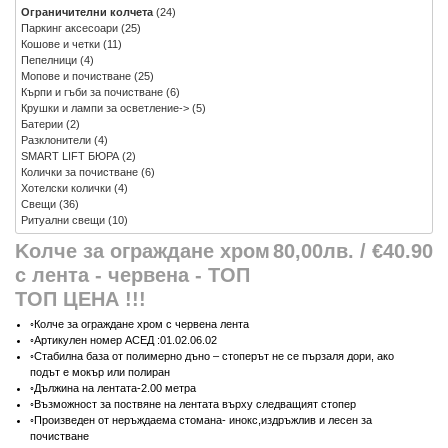
Ограничителни колчета
(24)
Паркинг аксесоари
(25)
Кошове и четки
(11)
Пепелници
(4)
Мопове и почистване
(25)
Кърпи и гъби за почистване
(6)
Крушки и лампи за осветление->
(5)
Батерии
(2)
Разклонители
(4)
SMART LIFT БЮРА
(2)
Колички за почистване
(6)
Хотелски колички
(4)
Свещи
(36)
Ритуални свещи
(10)
Kолче за ограждане хром
80,00лв. / €40.90
с лента - червена - ТОП
ТОП ЦЕНА !!!
◦Колче за ограждане хром с червена лента
◦Артикулен номер АСЕД :01.02.06.02
◦Стабилна база от полимерно дъно – стоперът не се пързаля дори, ако
подът е мокър или полиран
◦Дължина на лентата-2.00 метра
◦Възможност за поствяне на лентата върху следващият стопер
◦Произведен от неръждаема стомана- инокс,издръжлив и лесен за
почистване