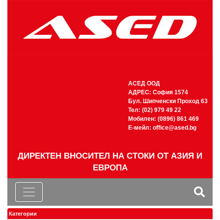
АСЕД ООД
АДРЕС: София 1574
Бул. Шипченски Проход 63
Тел: (02) 979 49 22
Мобилен: (0896) 861 469
Е-мейл:
office@ased.bg
ДИРЕКТЕН ВНОСИТЕЛ НА СТОКИ ОТ АЗИЯ И
ЕВРОПА
Категории