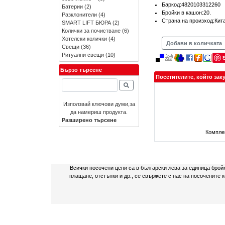
Баркод:4820103312260
Батерии
(2)
Бройки в кашон:20.
Разклонители
(4)
Страна на произход:Кит
SMART LIFT БЮРА
(2)
Колички за почистване
(6)
Хотелски колички
(4)
Добави в количката
Свещи
(36)
Ритуални свещи
(10)
Бързо търсене
Посетителите, който зак
Използвай ключови думи,за
да намериш продукта.
Разширено търсене
Комплек
Всички посочени цени са в български лева за единица брой
плащане, отстъпки и др., се свържете с нас на посочените