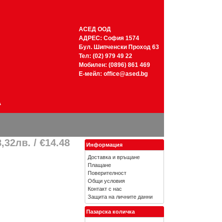
АСЕД ООД
АДРЕС: София 1574
Бул. Шипченски Проход 63
Тел: (02) 979 49 22
Мобилен: (0896) 861 469
Е-мейл:
office@ased.bg
А
,32лв. / €14.48
Информация
Доставка и връщане
Плащане
Поверителност
Общи условия
Контакт с нас
Защита на личните данни
Пазарска количка