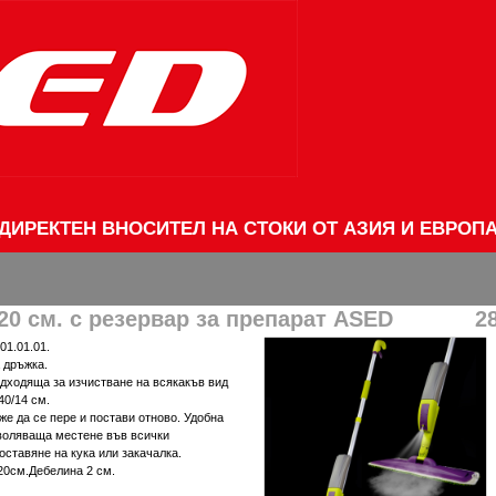
ДИРЕКТЕН ВНОСИТЕЛ НА СТОКИ ОТ АЗИЯ И ЕВРОП
0 см. с резервар за препарат ASED
28
01.01.01.
 дръжка.
ходяща за изчистване на всякакъв вид
40/14 см.
е да се пере и постави отново. Удобна
воляваща местене във всички
ставяне на кука или закачалка.
20см.Дебелина 2 см.