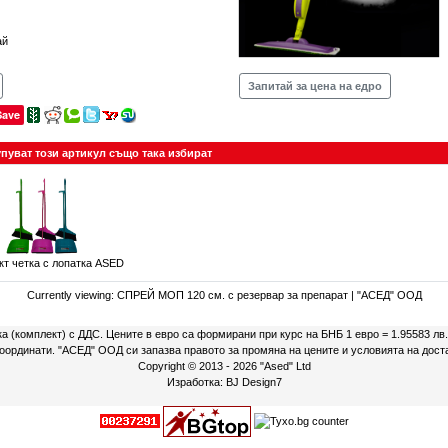
ай
Запитай за цена на едро
Save
упуват този артикул също така избират
т четка с лопатка ASED
Currently viewing:
СПРЕЙ МОП 120 см. с резервар за препарат | "АСЕД" ООД
ка (комплект) с ДДС. Цените в евро са формирани при курс на БНБ 1 евро = 1.95583 лв
 координати. "АСЕД" ООД си запазва правото за промяна на цените и условията на дост
Copyright © 2013 - 2026
"Ased" Ltd
Изработка:
BJ Design7