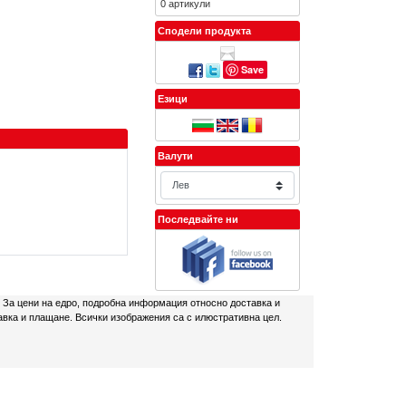
0 артикули
Сподели продукта
Save
Езици
Валути
Последвайте ни
. За цени на едро, подробна информация относно доставка и
авка и плащане. Всички изображения са с илюстративна цел.