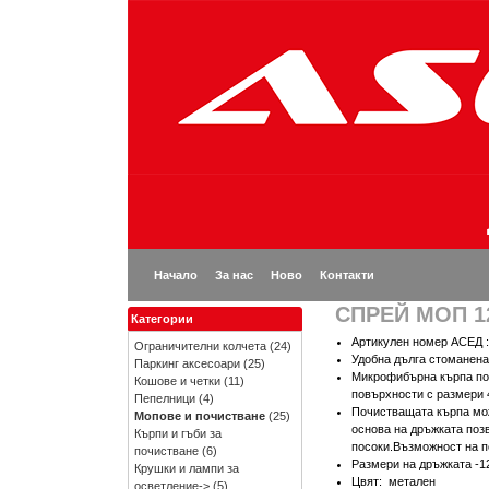
Начало
За нас
Ново
Контакти
СПРЕЙ МОП 12
Категории
Артикулен номер АСЕД :
Ограничителни колчета
(24)
Удобна дълга стоманена
Паркинг аксесоари
(25)
Микрофибърна кърпа под
Кошове и четки
(11)
повърхности с размери 
Пепелници
(4)
Почистващата кърпа мож
Мопове и почистване
(25)
основа на дръжката поз
Кърпи и гъби за
посоки.Възможност на по
почистване
(6)
Размери на дръжката -1
Крушки и лампи за
Цвят: метален
осветление->
(5)