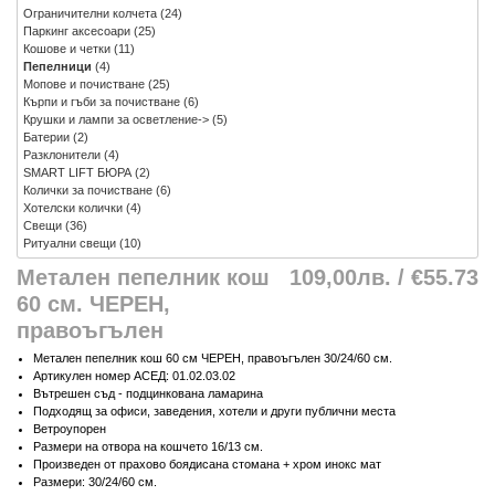
Ограничителни колчета
(24)
Паркинг аксесоари
(25)
Кошове и четки
(11)
Пепелници
(4)
Мопове и почистване
(25)
Кърпи и гъби за почистване
(6)
Крушки и лампи за осветление->
(5)
Батерии
(2)
Разклонители
(4)
SMART LIFT БЮРА
(2)
Колички за почистване
(6)
Хотелски колички
(4)
Свещи
(36)
Ритуални свещи
(10)
Метален пепелник кош
109,00лв. / €55.73
60 см. ЧЕРЕН,
правоъгълен
Метален пепелник кош 60 см ЧЕРЕН, правоъгълен 30/24/60 см.
Артикулен номер АСЕД: 01.02.03.02
Вътрешен съд - подцинкована ламарина
Подходящ за офиси, заведения, хотели и други публични места
Ветроупорен
Размери на отвора на кошчето 16/13 см.
Произведен от прахово боядисана стомана + хром инокс мат
Размери: 30/24/60 см.