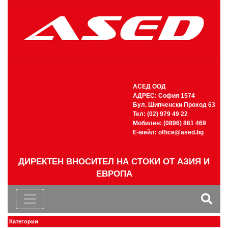
АСЕД ООД
АДРЕС: София 1574
Бул. Шипченски Проход 63
Тел: (02) 979 49 22
Мобилен: (0896) 861 469
Е-мейл:
office@ased.bg
ДИРЕКТЕН ВНОСИТЕЛ НА СТОКИ ОТ АЗИЯ И
ЕВРОПА
Категории