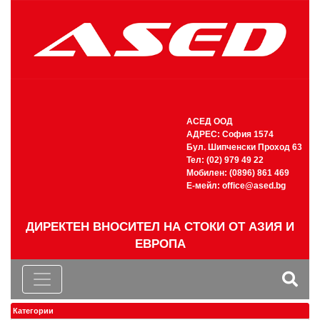
АСЕД ООД
АДРЕС: София 1574
Бул. Шипченски Проход 63
Тел: (02) 979 49 22
Мобилен: (0896) 861 469
Е-мейл:
office@ased.bg
ДИРЕКТЕН ВНОСИТЕЛ НА СТОКИ ОТ АЗИЯ И
ЕВРОПА
Категории