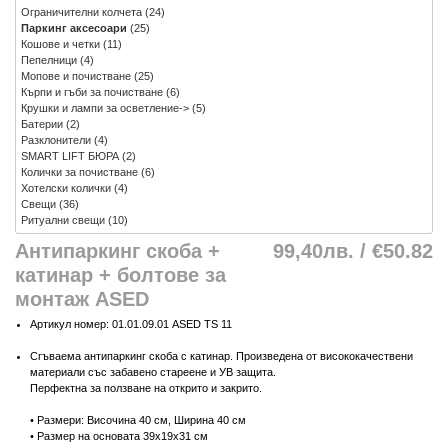
Ограничителни колчета
(24)
Паркинг аксесоари
(25)
Кошове и четки
(11)
Пепелници
(4)
Мопове и почистване
(25)
Кърпи и гъби за почистване
(6)
Крушки и лампи за осветление->
(5)
Батерии
(2)
Разклонители
(4)
SMART LIFT БЮРА
(2)
Колички за почистване
(6)
Хотелски колички
(4)
Свещи
(36)
Ритуални свещи
(10)
Антипаркинг скоба +
99,40лв. / €50.82
катинар + болтове за
монтаж ASED
Артикул номер: 01.01.09.01 ASED TS 11
Сгъваема антипаркинг скоба с катинар. Произведена от висококачествени
материали със забавено стареене и УВ защита.
Перфектна за ползване на открито и закрито.
• Размери: Височина 40 см, Ширина 40 см
• Размер на основата 39х19x31 см